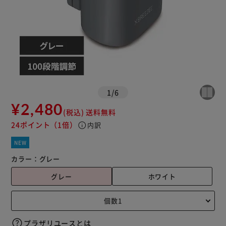
1
/
6
¥2,480
(税込)
送料無料
24ポイント
（1倍）
info
内訳
NEW
カラー：
グレー
グレー
ホワイト
プラザリユースとは