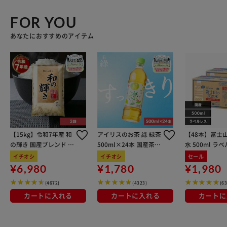
FOR YOU
あなたにおすすめのアイテム
【15kg】令和7年産 和
アイリスのお茶 綠 緑茶
【48本】富士
の輝き 国産ブレンド 5
500ml×24本 国産茶葉
水 500ml ラ
kg×3袋
100％使用
イチオシ
イチオシ
セール
¥6,980
¥1,780
¥1,980
(4672)
(4323)
(6
カートに入れる
カートに入れる
カートに