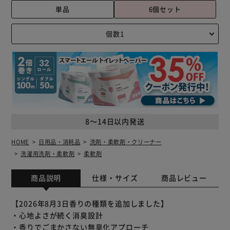
単品
6個セット
8～14日以内発送
HOME
日用品・消耗品
洗剤・柔軟剤・クリーナー
洗濯用洗剤・柔軟剤
柔軟剤
商品説明
仕様・サイズ
商品レビュー
【2026年8月3日香りの種類を追加しました】
・心地よさが続く消臭設計
・香りでごまかさない無臭化アプローチ