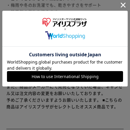
・梅雨や冬のお洗濯でも、乾きやすさをサポート
・静電気の発生を抑えます。
・お洗濯時から着用時まで、さわやかさが続きます※使用環
境により異なります。
※リニューアルに伴い、パッケージ・内容等予告なく変更す
もっと見る
る場合がございます。予めご了承ください。
※製品は予告なく仕様を変更する場合がございます。あらか
じめご了承ください。
※当商品はお取り寄せ品の為、在庫の確認及び商品のお届け
までお時間を頂く場合がございます。
また、商品がメーカーにて完売となっていた場合、キャンセ
ル又は注文内容の変更をお願いいたしております。
予めご了承くださいますようお願いいたします。
■こちらの
商品はアイリスプラザがセレクトしたオススメ商品です。