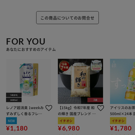
この商品についてのお問合せ
FOR YOU
あなたにおすすめのアイテム
レノア超消臭 1weekみ
【15kg】令和7年産 和
アイリスのお茶
ずみずしく香るフレッ
の輝き 国産ブレンド 5
500ml×24本
シュグリーンの香り 詰
kg×3袋
100％使用
NEW
イチオシ
イチオシ
め替え用超特大サイズ
¥1,180
¥6,980
¥1,780
1600ml