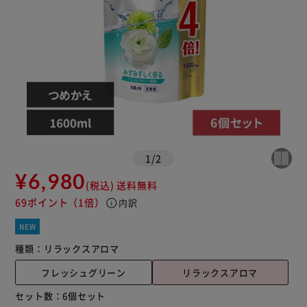
1
/
2
¥6,980
(税込)
送料無料
69ポイント
（1倍）
info
内訳
NEW
種類：
リラックスアロマ
フレッシュグリーン
リラックスアロマ
セット数：
6個セット