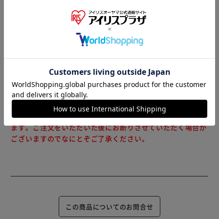
※2…当社試験結果。硫化水素にて検証約4.5畳の試験空間に
て、発生源から約50cmの場所に本製品を置くと、設置場所
の硫化水素が約50%減少。
※当商品はお取り寄せ品の為、在庫の確認及び商品のお届け
(50%減少するとニオイが弱くなったと感じられます…
までお時間を頂く場合がございます。
当社調べ)硫化水素は生ゴミや排便臭の代表的な悪臭成分で
また、商品がメーカーにて完売となっていた場合、キャンセ
す。
ル又は注文内容の変更をお願いいたしております。
※リニューアルに伴い、パッケージ・内容等予告なく変更す
予めご了承くださいますようお願いいたします。
■こちらの
る場合がございます。
商品はアイリスプラザがセレクトしたオススメ商品です。
予めご了承ください。
（ご注意）
数量限定商品はご注文が完了しても完売になる場合がござい
ます。ご注文をいただいた後にお断りさせていただく場合が
ございますのでなにとぞご了承ください。
この商品についてのお問合せ