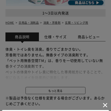
1～3日以内発送
HOME
日用品・消耗品
消臭・芳香剤
玄関・リビング用
商品説明
仕様・サイズ
商品レビュー
体臭・トイレ臭を消臭。香りでごまかさない。
芳香剤ではありません。無香タイプの消臭剤です。
「ペット用無香空間TM」は、香りを一切使用していない無
香タイプの消臭剤です。
ペットの体臭やトイレ臭に特化した専用処方にすることで、
気になるニオイを効果的に消臭します。
スクリュータイプで安心設計の容器を採用しています。
このようなニオイにお使いください(※1)…ペット臭、ペッ
もっと見る
トトイレのニオイ、尿・排便臭、生ゴミ臭(※2)
※製品は予告なく仕様を変更する場合がございます。あらか
※1…芳香消臭脱臭剤協議会の自主基準に基づき、5Lの閉鎖
じめご了承ください。
空間にて300分以内に90%以上の悪臭減少効果を確認。