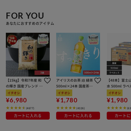
FOR YOU
あなたにおすすめのアイテム
【15kg】令和7年産 和
アイリスのお茶 綠 緑茶
【48本】富士
の輝き 国産ブレンド 5
500ml×24本 国産茶葉
水 500ml ラ
kg×3袋
100％使用
イチオシ
イチオシ
イチオシ
¥6,980
¥1,780
¥1,980
(4677)
(4326)
(6
カートに入れる
カートに入れる
カートに