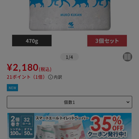
1
/
4
¥2,180
(税込)
21ポイント
（1倍）
info
内訳
NEW