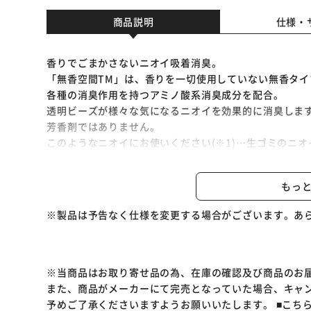
商品説明
仕様・
香りでごまかさないニオイ吸着消臭。
「無香空間TM」は、香りを一切使用していない無香タイ
各種の消臭作用を持つアミノ酸系消臭成分を配合。
透明ビーズが様々な気になるニオイを効果的に消臭しま
芳香剤ではありません。
このようなニオイにお使いください(※1)…生ゴミのニオ
トイレに染み付いた尿・排便臭・料理臭・靴のニオイ・
的な悪臭成分です。
もっ
※1…芳香消臭脱臭剤協議会の自主基準に基づき、5Lの閉
認
※製品は予告なく仕様を変更する場合がございます。あ
※2…当社試験結果・硫化水素にて検証。
約4.5畳の試験空間にて、発生源から約50cmの場所
少。
(50%減少するとニオイが弱くなったと感じられます(
※当商品はお取り寄せ品の為、在庫の確認及び商品のお
※リニューアルに伴い、パッケージ・内容等予告なく変
また、商品がメーカーにて完売となっていた場合、キャ
予めご了承ください。
予めご了承くださいますようお願いいたします。
■こち