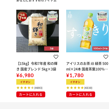
あなたにおすすめのアイテム
【15kg】令和7年産 和の輝
アイリスのお茶 綠 緑茶 500
き 国産ブレンド 5kg×3袋
ml×24本 国産茶葉100％使
¥6,980
用
¥1,780
イチオシ
イチオシ
(4693)
(4330)
カートに入れる
カートに入れる