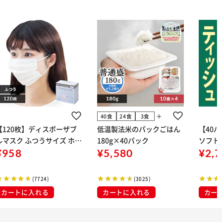
add
40食
24食
3食
【120枚】ディスポーザブ
低温製法米のパックごはん
【40
ルマスク ふつうサイズ ホワ
180g×40パック
ソフトパ
 大容量 DISPOSABLE
¥958
¥5,580
組) 5
¥2,
マスク プリーツマスク 不織
布
(7724)
(3025)
カートに入れる
カートに入れる
カー