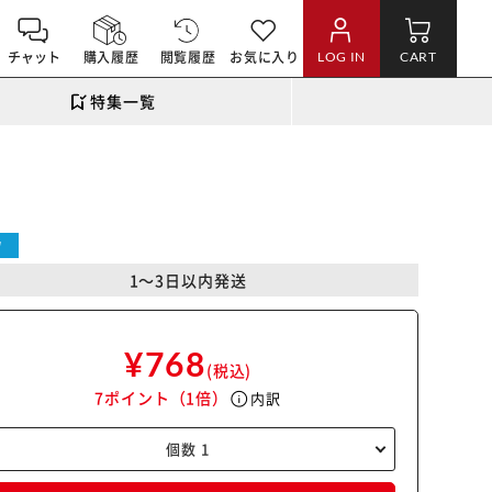
チャット
購入履歴
閲覧履歴
お気に入り
LOG IN
CART
特集一覧
W
1～3日以内発送
¥768
(税込)
7ポイント
（1倍）
info
内訳