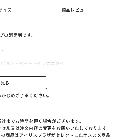
サイズ
商品レビュー
プの消臭剤です。
す。
イ(※2)・ペットトイレのニオイ
タバコのニオイ・体臭硫化水素は生ゴミや排便臭の代表
と見る
鎖空間にて300分以内に90%以上の悪臭減少効果を確
らかじめご了承ください。
に本製品を置くと、設置場所の硫化水素が約50%減
※ご確認ください
当社調べ))
届けまでお時間を頂く場合がございます。
更する場合がございます。
ンセル又は注文内容の変更をお願いいたしております。
らの商品はアイリスプラザがセレクトしたオススメ商品
カートに入れる
購入手続きへ