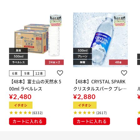
6本
9本
12本
【48本】富士山の天然水 5
【48本】CRYSTAL SPARK
00ml ラベルレス
クリスタルスパーク プレー
¥2,480
ン 500ml
¥2,880
イト
イチオシ
イチオシ
(6332)
(2617)
カートに入れる
カートに入れる