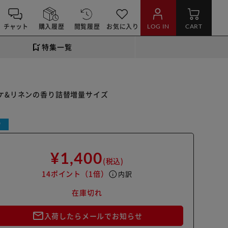
チャット
購入履歴
閲覧履歴
お気に入り
LOG IN
CART
特集一覧
ケ&リネンの香り詰替増量サイズ
W
¥1,400
(税込)
14ポイント
（1倍）
info
内訳
在庫切れ
mail_outline
入荷したらメールでお知らせ