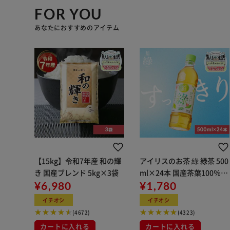
FOR YOU
あなたにおすすめのアイテム
【15kg】令和7年産 和の輝
アイリスのお茶 綠 緑茶 500
き 国産ブレンド 5kg×3袋
ml×24本 国産茶葉100％使
¥6,980
用
¥1,780
イチオシ
イチオシ
(4672)
(4323)
カートに入れる
カートに入れる