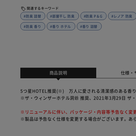
関連するキーワード
#防臭 詰替
#部屋干し 防臭
#防臭 P＆G
#レノア 防臭
#防臭 香り
#香り ホテル
#香り 詰替
商品説明
仕様・
5つ星HOTEL推奨(※) 万人に愛される清潔感のある香
※ザ・ウィンザーホテル洞爺 推奨、2021年3月29日 
※リニューアルに伴い、パッケージ・内容等予告なく変
※製品は予告なく仕様を変更する場合がございます。あ