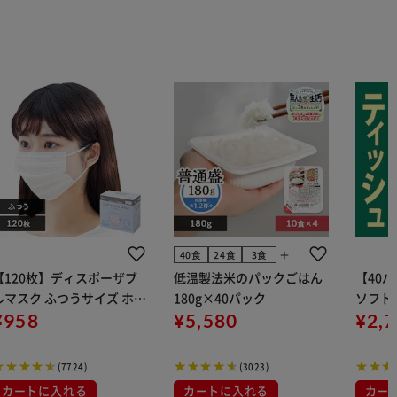
add
40食
24食
3食
【120枚】ディスポーザブ
低温製法米のパックごはん
【40
ルマスク ふつうサイズ ホワ
180g×40パック
ソフトパ
 大容量 DISPOSABLE
¥958
¥5,580
組) 5
¥2,
マスク プリーツマスク 不織
布
(7724)
(3023)
カートに入れる
カートに入れる
カー