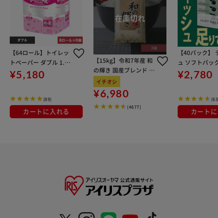
【64ロール】トイレッ
【40パック】
【15kg】令和7年産 和
トペーパー ダブル 1.5
ュ ソフトパック
の輝き 国産ブレンド 5
倍巻 フラワープリント
(150組) 5パ
¥5,180
¥2,780
kg×3袋
クリネックス
イチオシ
¥6,980
(89)
(63
(4677)
カートに入れる
カートに