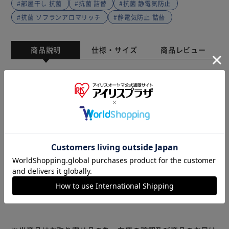
#部屋干し 抗菌
#抗菌 詰替
#抗菌 静電気防止
#抗菌 ソフランアロマリッチ
#静電気防止 詰替
商品説明
仕様・サイズ
商品レビュー
部屋干し時や着用中に汗をかいたときにも、自然なアロマが
ふわりと香るように設計されています。
注ぐときから脱ぐときまで、お好みの香りをお楽しみいただ
けます。
素材由来の精油（天然アロマオイル）を配合。
10％増量品※「10％増量」は通常品比です。
※リニューアルに伴い、パッケージ・内容等予告なく変更す
もっと見る
る場合がございます。予めご了承ください。
※製品は予告なく仕様を変更する場合がございます。あらか
じめご了承ください。