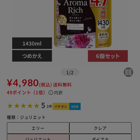
1
/
2
¥4,980
(税込)
送料無料
49ポイント
（1倍）
info
内訳
5
3件
イチオシ
NEW
種類：
ジュリエット
エリー
クレア
ジュリエット
ダイアナ