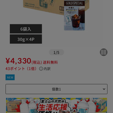
1
/
5
¥4,330
(税込)
送料無料
43ポイント
（1倍）
info
内訳
NEW