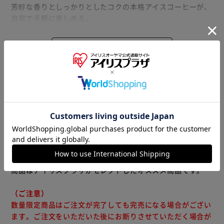
芳醇な香りとしっかりとしたコクの本格アイスコーヒーが、
自宅で手軽に楽しめる。
大容量で経済的、バッグタイプの水淹れアイスコーヒーで
す。
もっと見る
※製品は予告なく仕様を変更する場合がございます。あらか
※リニューアルに伴い、パッケージ・内容等予告なく変更す
じめご了承ください。
る場合がございます。予めご了承ください。
※当商品はお取り寄せ品の為、在庫の確認及び商品のお届け
までお時間を頂く場合がございます。
また、商品がメーカーにて完売となっていた場合、キャンセ
ル又は注文内容の変更をお願いいたしております。
予めご了承くださいますようお願いいたします。
■こちらの
商品はアイリスプラザがセレクトしたオススメ商品です。
（ご注意）
数量限定商品はご注文が完了しても完売になる場合がござい
ます。ご注文をいただいた後にお断りさせていただく場合が