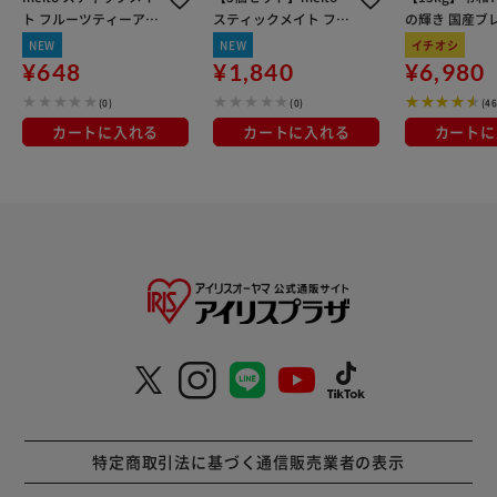
ト フルーツティーアソ
スティックメイト フル
の輝き 国産ブレ
ートパック 24本入り 4
ーツティーアソート24
kg×3袋
NEW
NEW
イチオシ
6650
本入り 46650
¥648
¥1,840
¥6,980
(0)
(0)
(4
カートに入れる
カートに入れる
カートに
特定商取引法に基づく通信販売業者の表示