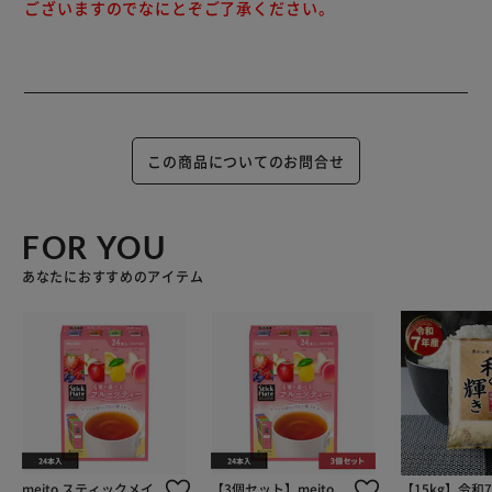
ございますのでなにとぞご了承ください。
この商品についてのお問合せ
FOR YOU
あなたにおすすめのアイテム
meito スティックメイ
【3個セット】meito
【15kg】令和