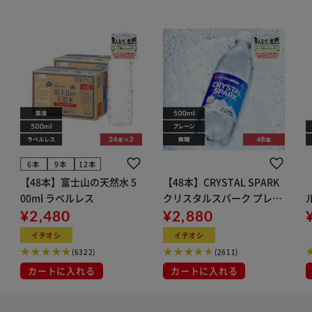
6本
9本
12本
【48本】富士山の天然水 5
【48本】CRYSTAL SPARK
00ml ラベルレス
クリスタルスパーク プレー
¥2,480
ン 500ml
¥2,880
イト
イチオシ
イチオシ
(6322)
(2611)
カートに入れる
カートに入れる