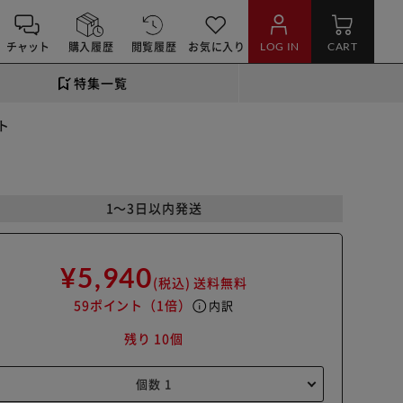
チャット
購入履歴
閲覧履歴
お気に入り
LOG IN
CART
特集一覧
ト
1～3日以内発送
¥5,940
(税込)
送料無料
59ポイント
（1倍）
info
内訳
残り 10個