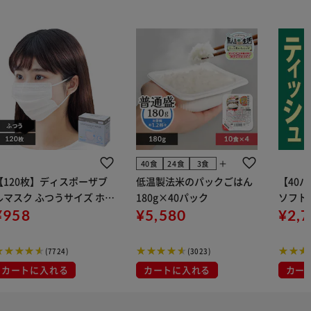
add
40食
24食
3食
【120枚】ディスポーザブ
低温製法米のパックごはん
【40
ルマスク ふつうサイズ ホワ
180g×40パック
ソフトパ
 大容量 DISPOSABLE
¥958
¥5,580
組) 5
¥2,
マスク プリーツマスク 不織
布
(7724)
(3023)
カートに入れる
カートに入れる
カー