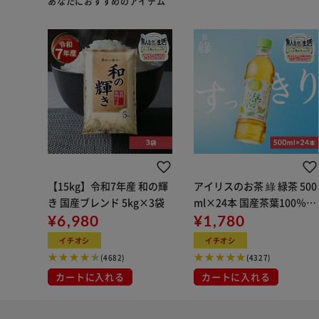
あなたにおすすめのアイテム
【15kg】令和7年産 和の輝
アイリスのお茶 綠 緑茶 500
き 国産ブレンド 5kg×3袋
ml×24本 国産茶葉100％使
¥6,980
用
¥1,780
イチオシ
イチオシ
(4682)
(4327)
カートに入れる
カートに入れる