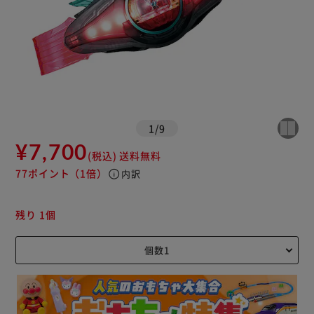
1
/
9
¥7,700
(税込)
送料無料
77ポイント
（1倍）
info
内訳
残り 1個