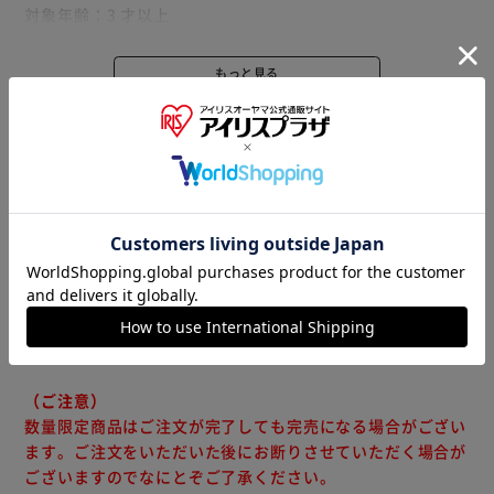
対象年齢：3 才以上
（C）2025 石森プロ・テレビ朝日・ADK EM・東映
もっと見る
※製品は予告なく仕様を変更する場合がございます。あらか
じめご了承ください。
※当商品はお取り寄せ品の為、在庫の確認及び商品のお届け
までお時間を頂く場合がございます。
また、商品がメーカーにて完売となっていた場合、キャンセ
ル又は注文内容の変更をお願いいたしております。
予めご了承くださいますようお願いいたします。
■こちらの
商品はアイリスプラザがセレクトしたオススメ商品です。
（ご注意）
数量限定商品はご注文が完了しても完売になる場合がござい
ます。ご注文をいただいた後にお断りさせていただく場合が
ございますのでなにとぞご了承ください。