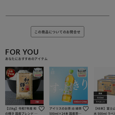
この商品についてのお問合せ
FOR YOU
あなたにおすすめのアイテム
【15kg】令和7年産 和
アイリスのお茶 綠 緑茶
【48本】富士
の輝き 国産ブレンド 5
500ml×24本 国産茶葉
水 500ml ラ