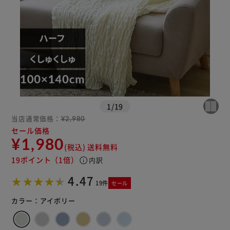
1
/
19
当店通常価格：
¥2,980
セール価格
¥1,980
(税込)
送料無料
19ポイント
（1倍）
info
内訳
4.47
19件
セール
カラー：
アイボリー