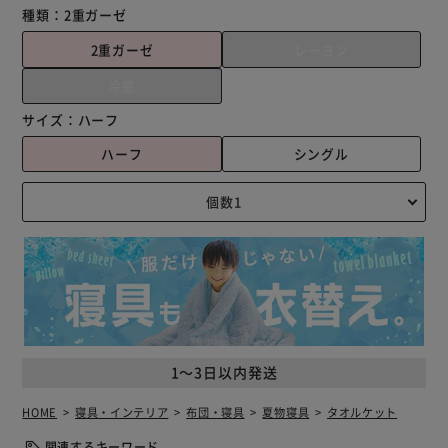
種類：
2重ガーゼ
2重ガーゼ
レーヨン
冷感
サイズ：
ハーフ
ハーフ
シングル
1～3日以内発送
HOME
寝具・インテリア
布団・寝具
夏物寝具
タオルケット
関連するキーワード