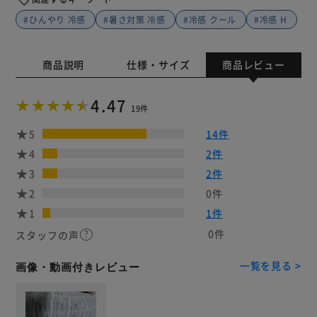
#ひんやり 冷感
#暑さ対策 冷感
#冷感 クール
#冷感 H
商品説明
仕様・サイズ
商品レビュー
4.47
19件
5
14件
4
2件
3
2件
2
0件
1
1件
0件
スタッフの声
一覧を見る >
画像・動画付きレビュー