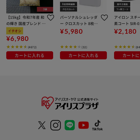
【15kg】令和7年産 和
パーソナルシュレッダ
アイロン スチ
の輝き 国産ブレンド 5
ー クロスカット 8枚同
素コート SIR-0
kg×3袋
時細断 PS-A8C-W ホワ
レー
¥5,980
¥2,180
イチオシ
イト
¥6,980
(4672)
(32)
(84
カートに入れる
カートに入れる
カートに