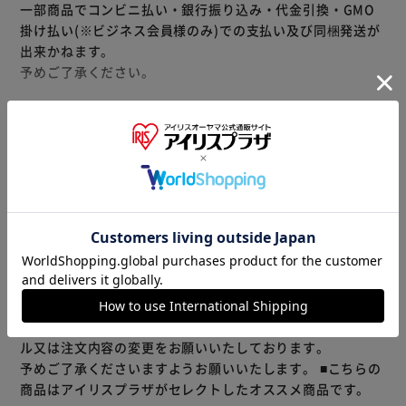
一部商品でコンビニ払い・銀行振り込み・代金引換・GMO
掛け払い(※ビジネス会員様のみ)での支払い及び同梱発送が
出来かねます。
予めご了承ください。
◆持ち運びが楽しくなるカラフルモデル
◆USB-AでもType-Cでも出力
◆クッキリ見やすい残量表示
もっと見る
※製品は予告なく仕様を変更する場合がございます。あらか
じめご了承ください。
※当商品はお取り寄せ品の為、在庫の確認及び商品のお届け
までお時間を頂く場合がございます。
また、商品がメーカーにて完売となっていた場合、キャンセ
ル又は注文内容の変更をお願いいたしております。
予めご了承くださいますようお願いいたします。
■こちらの
商品はアイリスプラザがセレクトしたオススメ商品です。