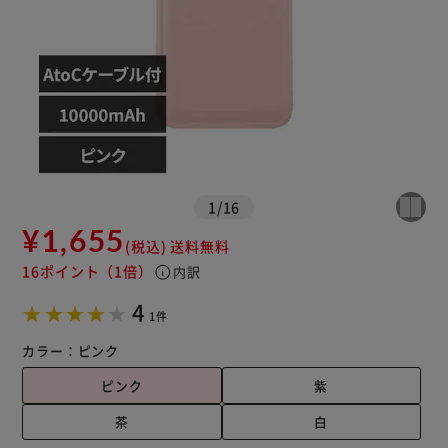
1
/
16
¥1,655
(税込)
送料無料
16ポイント
（1倍）
info
内訳
4
1件
カラー：
ピンク
ピンク
紫
茶
白