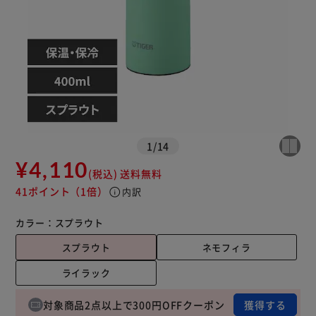
1
/
14
¥4,110
(税込)
送料無料
41ポイント
（1倍）
info
内訳
カラー：
スプラウト
スプラウト
ネモフィラ
ライラック
対象商品2点以上で300円OFFクーポン
獲得する