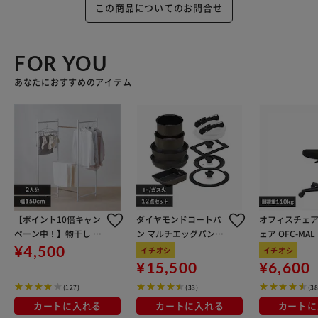
この商品についてのお問合せ
FOR YOU
あなたにおすすめのアイテム
【ポイント10倍キャン
ダイヤモンドコートパ
オフィスチェア
ペーン中！】物干し 室
ン マルチエッグパン入
ェア OFC-MA
内用 折りたたみ式 3連
り 12点セット IHガス
ン
¥4,500
イチオシ
イチオシ
OTM-150R ホワイト 一
火対応 MEGI-12S ブラ
¥15,500
¥6,600
人暮らしにオススメ
ウンメタリック
(127)
(33)
(38
カートに入れる
カートに入れる
カートに