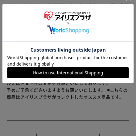
せんとパッキンが一体型になった「らくらくキャップ」搭載
でお手入れも簡単
(1)パッキン一体型せん「らくらくキャップ」
もっと見る
(2)お手入れ点数は３点のみ
※製品は予告なく仕様を変更する場合がございます。あらか
(3)汚れやにおいがつきにくく、サビにも強いスーパークリ
じめご了承ください。
ーンPlus（プラス）静かに置ける「エラストマー」仕様の
底デスクや床に傷をつけにくく、すべりにくいよう底をエラ
ストマー仕様（ゴム状弾性）にしています。
ボトルを置く時の音も軽減され、静かな場所での使用にもお
※当商品はお取り寄せ品の為、在庫の確認及び商品のお届け
すすめです。
までお時間を頂く場合がございます。
また、商品がメーカーにて完売となっていた場合、キャンセ
ル又は注文内容の変更をお願いいたしております。
予めご了承くださいますようお願いいたします。
■こちらの
商品はアイリスプラザがセレクトしたオススメ商品です。