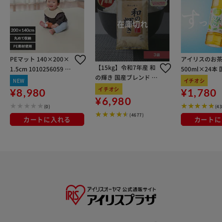
PEマット 140×200×
アイリスのお茶
【15kg】令和7年産 和
1.5cm 1010256059 グ
500ml×24本
の輝き 国産ブレンド 5
レー×ベージュ
100％使用
NEW
イチオシ
kg×3袋
イチオシ
¥8,980
¥1,780
¥6,980
(0)
(4
(4677)
カートに入れる
カートに