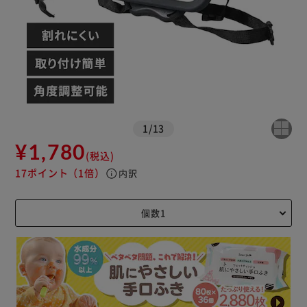
カートに入れる
購入手続きへ
1
/
13
¥1,780
(税込)
17ポイント
（1倍）
info
内訳