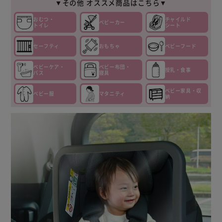
▼その他 オススメ商品はこちら▼
おむつ・
チャイルド
ベビーカー
トイレ
シート
セーフティ
おもちゃ
ベビーフード
ベビーケア・
ベビー布団・
授乳・食事
バス
寝具
ベビー家具・収
ベビー服
マタニティ
納