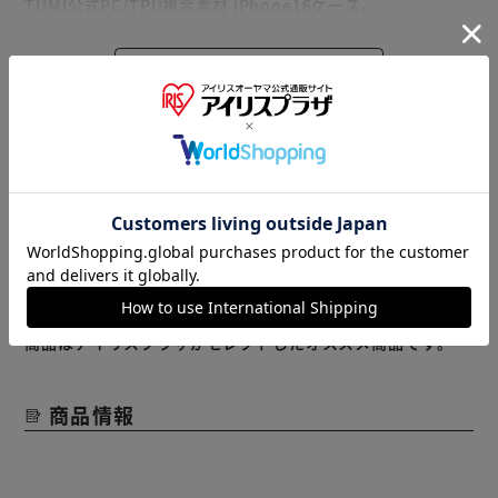
TUMI公式PC/TPU複合素材 iPhone16ケース。
メタリック光沢×スタンド機能でビジネスシーンに最適。
MagSafe対応＆軍用級耐衝撃テスト済み。
もっと見る
※リニューアルに伴い、パッケージ・内容等予告なく変更す
※製品は予告なく仕様を変更する場合がございます。あらか
る場合がございます。
じめご了承ください。
予めご了承ください。
※当商品はお取り寄せ品の為、在庫の確認及び商品のお届け
までお時間を頂く場合がございます。
また、商品がメーカーにて完売となっていた場合、キャンセ
ル又は注文内容の変更をお願いいたしております。
予めご了承くださいますようお願いいたします。
■こちらの
商品はアイリスプラザがセレクトしたオススメ商品です。
商品情報