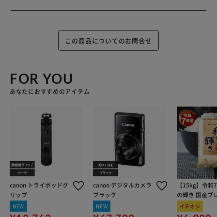
この商品についてのお問合せ
FOR YOU
あなたにおすすめのアイテム
canon トライポッドグ
canon デジタルカメラ
【15kg】令和
リップ
ブラック
の輝き 国産ブレ
kg×3袋
NEW
NEW
イチオシ