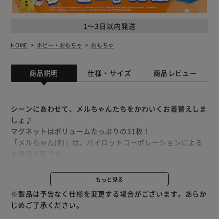
1～3日以内発送
HOME
ホビー・おもちゃ
おもちゃ
商品説明
仕様・サイズ
商品レビュー
シーンにあわせて、メルちゃんたちをかわいくお着替えしま
しょ♪
マグネットはボリュームたっぷりの31枚！
「メルちゃん(R)」は、パイロットコーポレーションによる
お世話人形です。
【クローゼット】【フードコート】【美容室】【パーティ
ー】の４つのシーンで、いろいろな着せ替え遊びやおしゃれ
もっと見る
が楽しめるメルちゃんのマグネット絵本です。
※製品は予告なく仕様を変更する場合がございます。あらか
じめご了承ください。