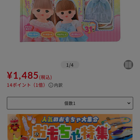
1
/
4
¥1,485
(税込)
14ポイント
（1倍）
info
内訳