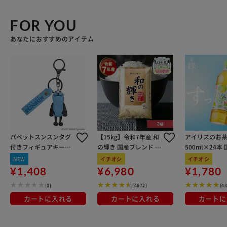
FOR YOU
あなたにおすすめのアイテム
パペットスンスンタグ
【15kg】令和7年産 和
アイリスのお茶
付きフィギュアキーホ
の輝き 国産ブレンド 5
500ml×24本
ルダー スンスン
kg×3袋
100％使用
NEW
イチオシ
イチオシ
¥1,408
¥6,980
¥1,780
(0)
(4672)
(4
カートに入れる
カートに入れる
カートに