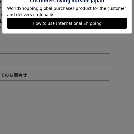
届けまでお時間を頂く場合がございます。
ンセル又は注文内容の変更をお願いいたしております。
らの商品はアイリスプラザがセレクトしたオススメ商品
ます≫
でのお支払】は出来ません。ご了承ください。
いてのお問合せ