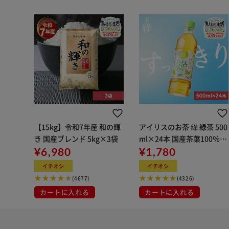
【15kg】令和7年産 和の輝
アイリスのお茶 綠 緑茶 500
き 国産ブレンド 5kg×3袋
ml×24本 国産茶葉100％使
¥6,980
用
¥1,780
イチオシ
イチオシ
(4677)
(4326)
カートに入れる
カートに入れる