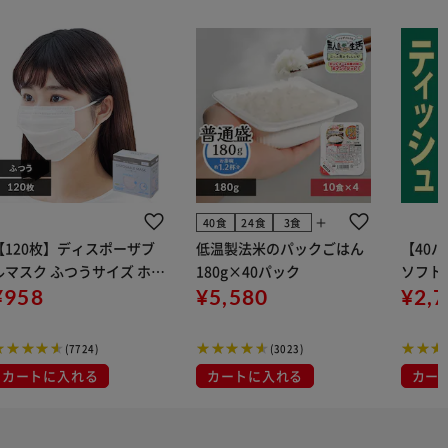
add
40食
24食
3食
【120枚】ディスポーザブ
低温製法米のパックごはん
【40
ルマスク ふつうサイズ ホワ
180g×40パック
ソフトパ
 大容量 DISPOSABLE
¥958
¥5,580
組) 5
¥2,
マスク プリーツマスク 不織
布
(7724)
(3023)
カートに入れる
カートに入れる
カー