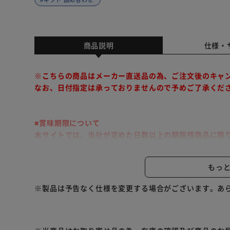
商品説明
仕様・
※こちらの商品はメーカー直送品の為、ご注文後のキャ
なお、日付指定は承っておりませんので予めご了承くだ
■賞味期限について
本サイトでは、当社が定めた日数以上の期限残商品に限
こちらの商品は代金引換でのお支払い及び同梱発送・時
もっ
丁寧に二度焼きしてデコレーションしたクッキーに香ば
※製品は予告なく仕様を変更する場合がございます。あ
合せです。