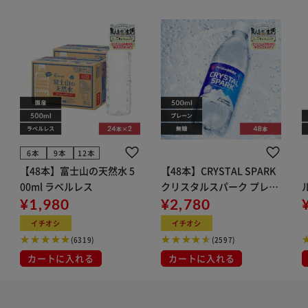
6本
9本
12本
【48本】富士山の天然水 5
【48本】CRYSTAL SPARK
00ml ラベルレス
クリスタルスパーク プレー
¥1,980
ン 500ml
¥2,780
イト
イチオシ
イチオシ
(6319)
(2597)
カートに入れる
カートに入れる