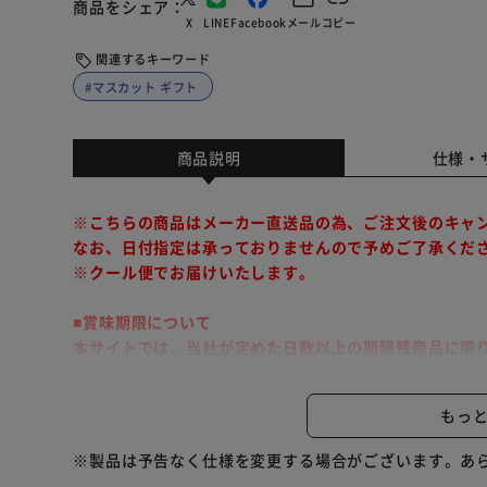
商品をシェア
X
LINE
Facebook
メール
コピー
関連するキーワード
#マスカット ギフト
商品説明
仕様・
※こちらの商品はメーカー直送品の為、ご注文後のキャ
なお、日付指定は承っておりませんので予めご了承くだ
※クール便でお届けいたします。
■賞味期限について
本サイトでは、当社が定めた日数以上の期限残商品に限
こちらの商品は代金引換でのお支払い及び同梱発送・時
もっ
素材にこだわってつくり上げたプレミアムアイス。中に
※製品は予告なく仕様を変更する場合がございます。あ
です。