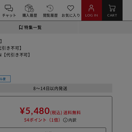
チャット
購入履歴
閲覧履歴
お気に入り
LOG IN
CART
特集一覧
可】
【代引き不可】
6N【代引き不可】
ル便
8～14日以内発送
¥5,480
(税込)
送料無料
54ポイント
（1倍）
info
内訳