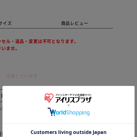
サイズ
商品レビュー
ンセル・返品・変更は不可となります。
さいませ。
り、出荷しています
間指定が出来かねます。予めご了承ください。
と見る
ぶ・あさり・と北海道を代表する貝類で作る塩ベースの
らかじめご了承ください。
※ご確認ください
更する場合がございます。予めご了承ください。
カートに入れる
購入手続きへ
届けまでお時間を頂く場合がございます。