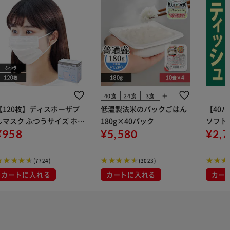
add
40食
24食
3食
【120枚】ディスポーザブ
低温製法米のパックごはん
【40
ルマスク ふつうサイズ ホワ
180g×40パック
ソフトパ
 大容量 DISPOSABLE
¥958
¥5,580
組) 5
¥2,
マスク プリーツマスク 不織
布
(7724)
(3023)
カートに入れる
カートに入れる
カー