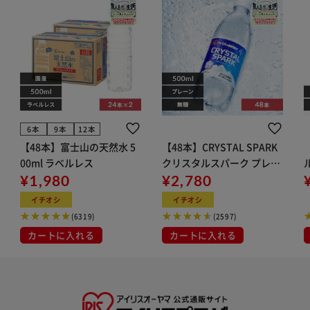
6本
9本
12本
【48本】富士山の天然水 5
【48本】CRYSTAL SPARK
00ml ラベルレス
クリスタルスパーク プレー
¥1,980
ン 500ml
¥2,780
イト
イチオシ
イチオシ
(6319)
(2597)
カートに入れる
カートに入れる