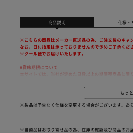
商品説明
仕様・
※こちらの商品はメーカー直送品の為、ご注文後のキャ
なお、日付指定は承っておりませんので予めご了承くだ
※クール便でお届けいたします。
■賞味期限について
本サイトでは、当社が定めた日数以上の期限残商品に限
こちらの商品は代金引換でのお支払い及び同梱発送・時
もっ
北海道の浜に伝わる郷土料理「貝だし鍋」。ほたて・つ
※製品は予告なく仕様を変更する場合がございます。あ
浜鍋です。
※リニューアルに伴い、パッケージ・内容等予告なく変
※当商品はお取り寄せ品の為、在庫の確認及び商品のお