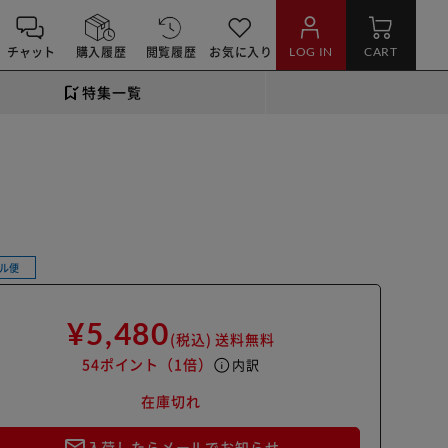
チャット
購入履歴
閲覧履歴
お気に入り
LOG IN
CART
特集一覧
)
ル便
¥5,480
(税込)
送料無料
54ポイント
（1倍）
info
内訳
在庫切れ
mail_outline
入荷したらメールでお知らせ