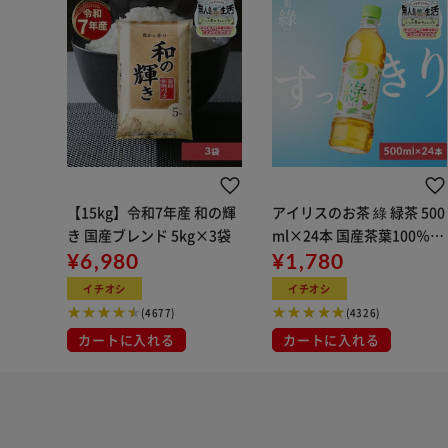
【15kg】令和7年産 和の輝
アイリスのお茶 綠 緑茶 500
き 国産ブレンド 5kg×3袋
ml×24本 国産茶葉100％使
¥6,980
用
¥1,780
イチオシ
イチオシ
(4677)
(4326)
カートに入れる
カートに入れる