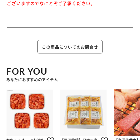
ございますのでなにとぞご了承ください。
この商品についてのお問合せ
FOR YOU
あなたにおすすめのアイテム
かねふく たっぷり旨だ
【平田牧場】日本の米
【米沢牛黄木