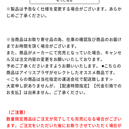
出荷しています
※製品は予告なく仕様を変更する場合がございます。あらか
じめご了承ください。
豚の種類から厳選した豚バラ肉を1品ずつ筋切りして余分な
脂身をカット。特製タレで箸で簡単に切れるほど柔らかくな
るまで煮ます。煮汁のおいしさも生かしたいから丁寧に仕込
むのです。
※当商品はお取り寄せ品の為、在庫の確認及び商品のお届け
※リニューアルに伴い、パッケージ・内容等予告なく変更す
までお時間を頂く場合がございます。
る場合がございます。予めご了承ください。
また、商品がメーカーにて完売となっていた場合、キャンセ
ル又は注文内容の変更をお願いいたしております。
こちらの商品は同梱発送、沖縄県と一部地域（離島含む）へ
予めご了承くださいますようお願いいたします。
■こちらの
の配送が出来かねます。
商品はアイリスプラザがセレクトしたオススメ商品です。
≪こちらの商品は当社指定の運送会社で配送致します≫
大変申し訳ありませんが、【配達時間指定】【代金引換での
お支払】は出来ません。ご了承ください。
（ご注意）
数量限定商品はご注文が完了しても完売になる場合がござい
ます。ご注文をいただいた後にお断りさせていただく場合が