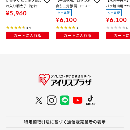
れ入り明太子（切れ
育ち三元豚 肩ロース特
バラ焼肉用 YY5
子） 4553 【時間指定
製味噌漬けギフト 6枚
引き不可】
¥5,960
クール便
クール便
不可】【代引き不可】
入 JHM-S06
¥6,100
¥6,100
(17)
(1)
(0)
カートに入れる
カートに入れる
カートに
特定商取引法に基づく通信販売業者の表示