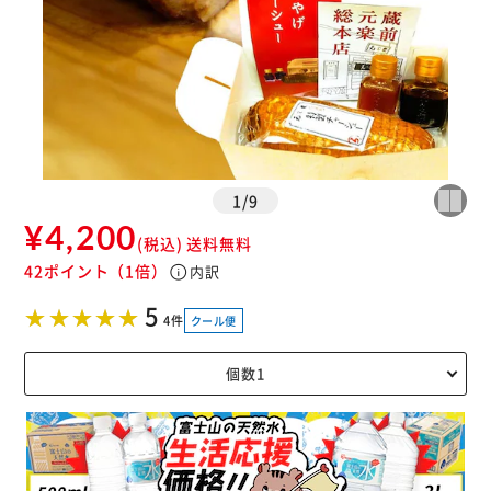
1
/
9
¥4,200
(税込)
送料無料
42ポイント
（1倍）
info
内訳
5
4件
クール便