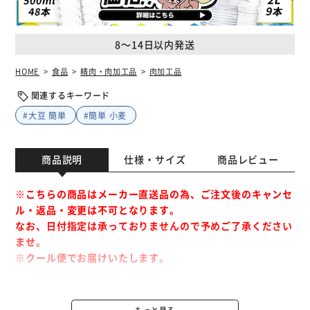
8～14日以内発送
HOME
食品
精肉・肉加工品
肉加工品
関連するキーワード
#大豆 簡単
#簡単 小麦
商品説明
仕様・サイズ
商品レビュー
※こちらの商品はメーカー直送品の為、ご注文後のキャンセ
ル・返品・変更は不可となります。
なお、日付指定は承っておりませんので予めご了承ください
ませ。
※クール便でお届けいたします。
■賞味期限について
本サイトでは、当社が定めた日数以上の期限残商品に限り、
もっと見る