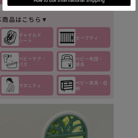
メ商品はこちら▼
チャイルド
セーフティ
シート
ベビーケア・
ベビー布団・
バス
寝具
ベビー家具・収
マタニティ
納