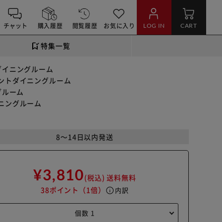
チャット
購入履歴
閲覧履歴
お気に入り
LOG IN
CART
特集一覧
ダイニングルーム
ガントダイニングルーム
グルーム
ニングルーム
8～14日以内発送
¥3,810
(税込)
送料無料
38ポイント
（1倍）
info
内訳