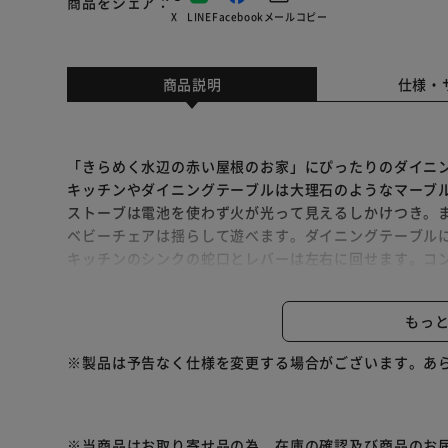
商品をシェア
X
LINE
Facebook
メール
コピー
商品説明
仕様・
「きらめく水辺の赤い屋根のお家」にぴったりのダイニ
キッチンやダイニングテーブルは大理石のようなマーブ
ストーブは電池を使わず火が光って見えるしかけつき。
ベビーチェアは揺らして遊べます。ダイニングテーブル
キッチンのシンクの蛇口とレバーは左右に回せます。コ
ポットは大人のお人形に持たせられます。
もっ
別売りの「きらめく水辺の赤い屋根のお家」「ビスケッ
楽しくなります。
※製品は予告なく仕様を変更する場合がございます。あ
著作権：(C) EPOCH
※当商品はお取り寄せ品の為、在庫の確認及び商品のお