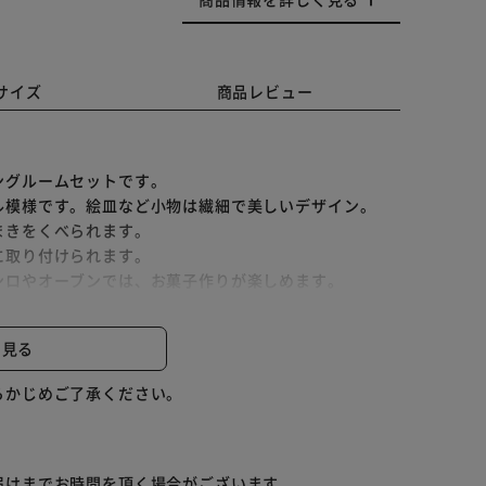
サイズ
商品レビュー
ングルームセットです。
ル模様です。絵皿など小物は繊細で美しいデザイン。
まきをくべられます。
に取り付けられます。
ンロやオーブンでは、お菓子作りが楽しめます。
と見る
トクマファミリー」と一緒に遊ぶと、ごっこ遊びが更に
らかじめご了承ください。
届けまでお時間を頂く場合がございます。