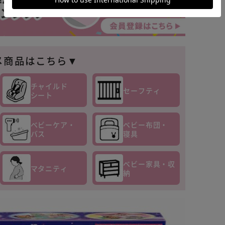
メ商品はこちら▼
チャイルド
セーフティ
シート
ベビーケア・
ベビー布団・
バス
寝具
ベビー家具・収
マタニティ
納