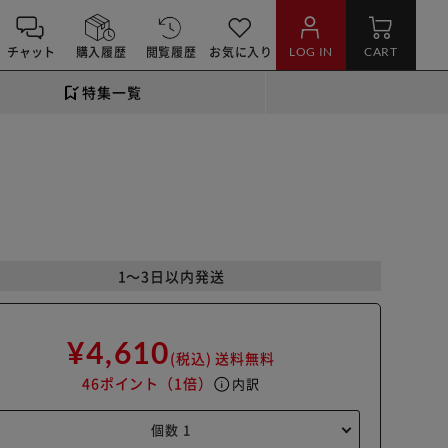
チャット
購入履歴
閲覧履歴
お気に入り
LOG IN
CART
特集一覧
1～3日以内発送
¥4,610
(税込)
送料無料
46ポイント
（1倍）
info
内訳