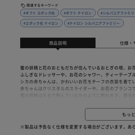
関連するキーワード
#ギフト エポック社
#ギフト ナイロン
#シルバニアファミリ
#エポック社 ナイロン
#ナイロン シルバニアファミリー
商品説明
仕様・
蜜の妖精と花のおともだちが住んでいるおとぎの塔、お
ふしぎなドレッサーや、お花のシャワー、ティーテーブ
シカの赤ちゃんは、かわいいお花モチーフの衣装を着て
赤ちゃんはクリスタルのスライダーや、お花のブランコ
蜜の妖精はまるで飛んでいるかのように飾れます。魔法
一緒です。
シカの赤ちゃんの名前は リダです。
もっ
別売りの「妖精さんのきのこのお家」と一緒に楽しく遊
※製品は予告なく仕様を変更する場合がございます。あ