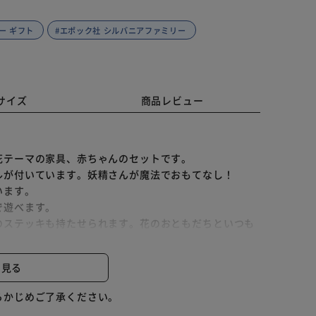
ー ギフト
#エポック社 シルバニアファミリー
サイズ
商品レビュー
花テーマの家具、赤ちゃんのセットです。
ルが付いています。妖精さんが魔法でおもてなし！
います。
で遊べます。
のステッキも持たせられます。花のおともだちといつも
と見る
べます。
らかじめご了承ください。