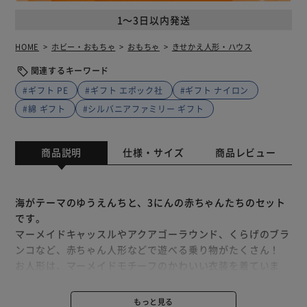
1～3日以内発送
HOME
ホビー・おもちゃ
おもちゃ
きせかえ人形・ハウス
関連するキーワード
#ギフト PE
#ギフト エポック社
#ギフト ナイロン
#綿 ギフト
#シルバニアファミリー ギフト
商品説明
仕様・サイズ
商品レビュー
海がテーマのゆうえんちと、3にんの赤ちゃんたちのセット
です。
マーメイドキャッスルやアクアゴーラウンド、くらげのブラ
ンコなど、赤ちゃん人形などで遊べる乗り物がたくさん！
お人形は、マーメイドモチーフのかわいい衣装を着ていま
す。
もっと見る