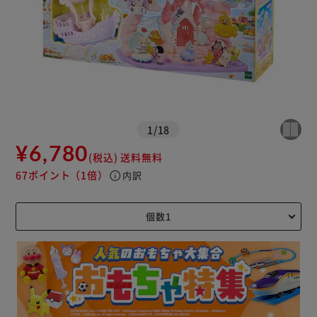
1
/
18
¥6,780
(税込)
送料無料
67ポイント
（1倍）
info
内訳