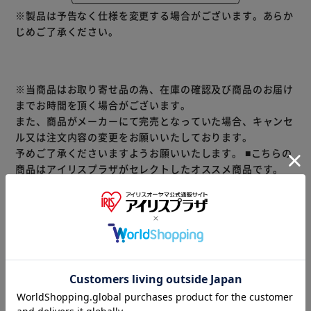
【セット内容】
※製品は予告なく仕様を変更する場合がございます。あらか
本体、ベース、バルーン、ドリーム号、アクアゴーラウン
じめご了承ください。
ド、パラソル、ゴンドラ（ピンク）、ゴンドラ（パープ
ル）、ゴンドラ（ブルー）、貝のベッド、ぷかぷかエレベー
ター、ゆらゆらフィッシュ、せんすいかん、かんむり、ヒト
デ、貝、タツノオトシゴ、わかめA、わかめB、わかめC、サ
※当商品はお取り寄せ品の為、在庫の確認及び商品のお届け
ンゴA、サンゴB、イソギンチャク、さかなA、さかなB(ピン
までお時間を頂く場合がございます。
ク）、さかなB（パープル）、さかなB（イエロー）、カメ
また、商品がメーカーにて完売となっていた場合、キャンセ
（イエロー）、カメ（オレンジ）、すいすいスティック
ル又は注文内容の変更をお願いいたしております。
×3、ショコラウサギの赤ちゃん、フェネックの小さい赤ち
予めご了承くださいますようお願いいたします。
■こちらの
ゃん（オレンジ）、ペルシャネコの小さい赤ちゃん（グレ
商品はアイリスプラザがセレクトしたオススメ商品です。
ー）、森のおはなし
（ご注意）
著作権：(C) EPOCH
数量限定商品はご注文が完了しても完売になる場合がござい
ます。ご注文をいただいた後にお断りさせていただく場合が
ございますのでなにとぞご了承ください。
商品情報