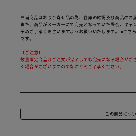
●使い切ってからつめかえてください。
●他の製品と混ぜたり、希釈をしないでください。泡に
●つめかえ量は、ポンプボトルの「つめかえる時、これ
※当商品はお取り寄せ品の為、在庫の確認及び商品のお
●つめかえ前にポンプボトルの中とポンプ部分を水道水
また、商品がメーカーにて完売となっていた場合、キャ
ポンプ部分は逆さにして数回押し、ポンプ内に残った
予めご了承くださいますようお願いいたします。
■こち
●つめかえ後、このパウチの右下に記載されている製造
です。
お問い合わせの際に必要な場合があります。
●液モレすることがあるので、つめかえ後は必ずキャッ
（ご注意）
●この商品をつめかえずにそのまま使用しないでください
数量限定商品はご注文が完了しても完売になる場合がご
本体を強く持つと、液が飛び出ることがあるので注意
く場合がございますのでなにとぞご了承ください。
〔注意・応急処置〕
●液モレすることがあるので、つめかえ後は必ずキャッ
●この商品をつめかえずにそのまま使用しないでくださ
意する。
※リニューアルに伴い、パッケージ・内容等予告なく変
この商品につ