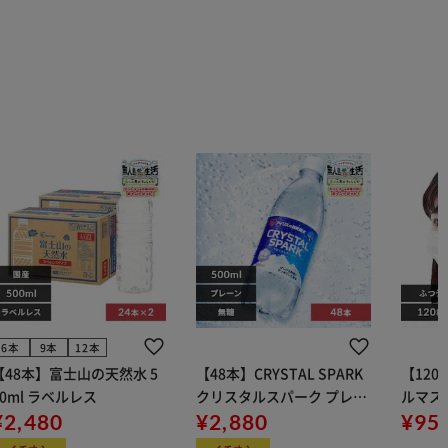
6本
9本
12本
【48本】富士山の天然水 5
【48本】CRYSTAL SPARK
【12
00ml ラベルレス
クリスタルスパーク プレー
ルマス
¥2,480
ン 500ml
¥2,880
イト 大容量 DIS
¥95
マスク