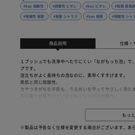
#kao 弱酸性
#弱酸性 ビオレ
#kao ビオレ
#殺菌 医薬
#弱酸性 殺菌
#殺菌 シトラス
#kao 殺菌
#弱酸性 シト
商品説明
仕様・
１プッシュでも洗浄中へたりにくい「ながもっち泡」で
プです。
泡立ちがよく長持ちの泡なのに、素早くすすげます。
素肌と同じ弱酸性。
カサつきがちな手肌も、うるおいを守ってやさしく洗え
手に香りが残りにくいマイルドシトラスの香り。
空気入りの持ち手がついたパウチ仕様。
汚れ、ウイルス・細菌を除去。【医薬部外品】
もっ
〔使用方法〕
エアホールドグリップつめかえ時はこちらをお持ちくだ
※製品は予告なく仕様を変更する場合がございます。あ
●必ず「ビオレｕ泡ハンドソープ」（販売名ビオレｕＨ