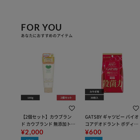
FOR YOU
あなたにおすすめのアイテム
【2個セット】カウブラン
GATSBY ギャツビー バイオ
ド カウブランド 無添加トリ
コアデオドラント ボディペ
ートメント 180g うるおい
¥2,000
ーパー 30枚 無香料
¥600
ケア