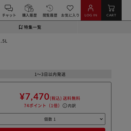
チャット
購入履歴
閲覧履歴
お気に入り
LOG IN
CART
特集一覧
.5L
1～3日以内発送
¥7,470
(税込)
送料無料
74ポイント
（1倍）
info
内訳