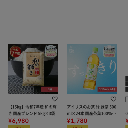
【15kg】令和7年産 和の輝
アイリスのお茶 綠 緑茶 500
き 国産ブレンド 5kg×3袋
ml×24本 国産茶葉100％使
¥6,980
用
¥1,780