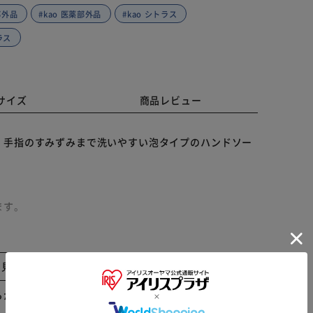
部外品
#kao 医薬部外品
#kao シトラス
ラス
サイズ
商品レビュー
、手指のすみずみまで洗いやすい泡タイプのハンドソー
ます。
と見る
さい。
らかじめご了承ください。
ｇ）のポンプボトルにつめかえてください。
※ご確認ください