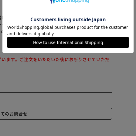
ならない・ポンプが押せなくなります。
カートに入れる
購入手続きへ
以上液を入れない」の矢印の位置までにしてください。
届けまでお時間を頂く場合がございます。
でよく洗い、水気を切ってください。
ンセル又は注文内容の変更をお願いいたしております。
液も出し切ってください。
らの商品はアイリスプラザがセレクトしたオススメ商品
番号を控えておいてください。
プを閉めて立てて保管してください。
。
ざいます。ご注文をいただいた後にお断りさせていただ
する。
プを閉めて立てて保管してください。
い。本体を強く持つと、液が飛び出ることがあるので注
更する場合がございます。予めご了承ください。
いてのお問合せ