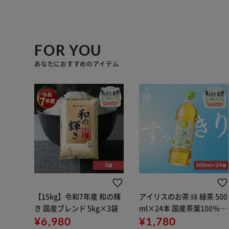
FOR YOU
あなたにおすすめのアイテム
【15kg】令和7年産 和の輝
アイリスのお茶 綠 緑茶 500
き 国産ブレンド 5kg×3袋
ml×24本 国産茶葉100％使
¥6,980
用
¥1,780