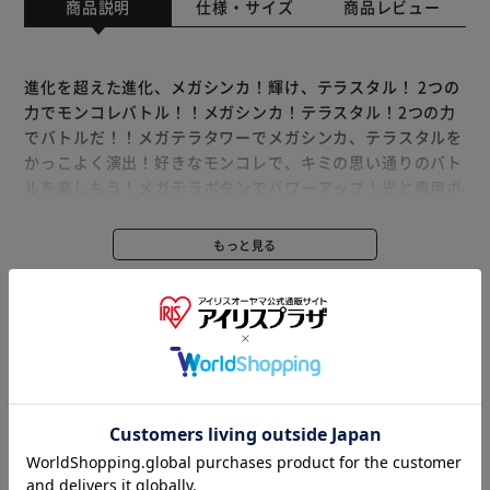
商品説明
仕様・サイズ
商品レビュー
進化を超えた進化、メガシンカ！輝け、テラスタル！ 2つの
力でモンコレバトル！！メガシンカ！テラスタル！2つの力
でバトルだ！！メガテラタワーでメガシンカ、テラスタルを
かっこよく演出！好きなモンコレで、キミの思い通りのバト
ルを楽しもう！メガテラボタンでパワーアップ！光と専用ボ
イスでメガシンカ、テラスタル！！光、サウンドで白熱のバ
トル！わざボタンでキメわざを決めろ！かいふくボタンでポ
もっと見る
ケモンを回復。HPゲージでダメージコントロール。HPゲー
※製品は予告なく仕様を変更する場合がございます。あらか
ジが０になったらバトル終了！※モンコレは別売りです。
じめご了承ください。