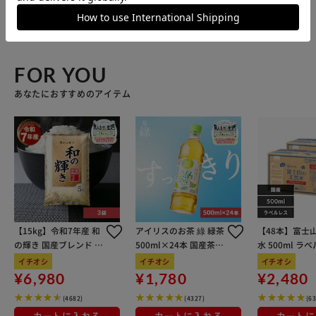
この商品についてのお問合せ
FOR YOU
あなたにおすすめのアイテム
【15kg】令和7年産 和
アイリスのお茶 綠 緑茶
【48本】富士
の輝き 国産ブレンド 5
500ml×24本 国産茶葉
水 500ml ラ
kg×3袋
100％使用
イチオシ
イチオシ
イチオシ
¥6,980
¥1,780
¥2,480
(4682)
(4327)
(6
カートに入れる
カートに入れる
カートに