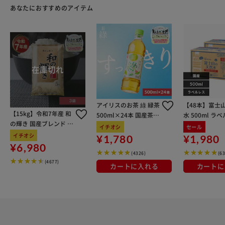
あなたにおすすめのアイテム
アイリスのお茶 綠 緑茶
【48本】富士
【15kg】令和7年産 和
500ml×24本 国産茶葉
水 500ml ラ
の輝き 国産ブレンド 5
100％使用
イチオシ
セール
kg×3袋
イチオシ
¥1,780
¥1,980
¥6,980
(4326)
(6
(4677)
カートに入れる
カートに