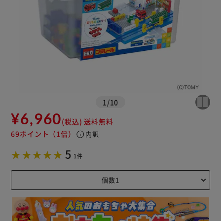
1
/
10
¥6,960
(税込)
送料無料
69ポイント
（1倍）
info
内訳
5
1件