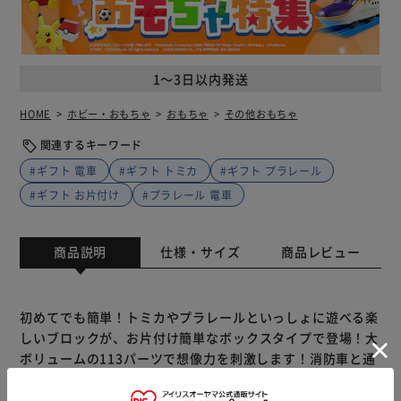
1～3日以内発送
HOME
ホビー・おもちゃ
おもちゃ
その他おもちゃ
関連するキーワード
#ギフト 電車
#ギフト トミカ
#ギフト プラレール
#ギフト お片付け
#プラレール 電車
商品説明
仕様・サイズ
商品レビュー
初めてでも簡単！トミカやプラレールといっしょに遊べる楽
しいブロックが、お片付け簡単なボックスタイプで登場！大
ボリュームの113パーツで想像力を刺激します！消防車と通
勤電車付き！※レールは別売りです。
※製品は予告なく仕様を変更する場合がございます。あらか