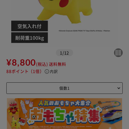
1
/
12
¥8,800
(税込)
送料無料
88ポイント
（1倍）
info
内訳