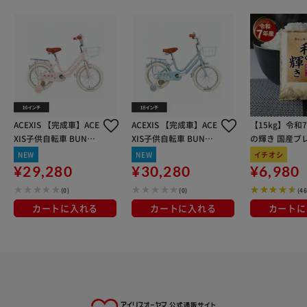
ACEXIS 【完成車】ACE
ACEXIS 【完成車】ACE
【15kg】令和
XIS子供自転車 BUNNY
XIS子供自転車 BUNNY
の輝き 国産ブレ
16インチ ピンク【時間
18インチ ブルー【時間
kg×3袋
NEW
NEW
イチオシ
指定不可】【代引不
指定不可】【代引不
¥29,280
¥30,280
¥6,980
可】
可】
(0)
(0)
(4
カートに入れる
カートに入れる
カートに