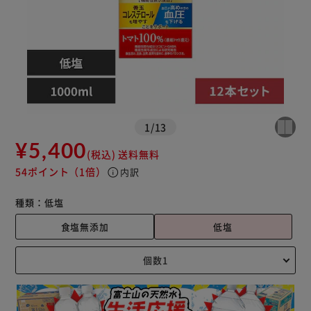
1
/
13
¥5,400
(税込)
送料無料
54ポイント
（1倍）
info
内訳
種類：
低塩
食塩無添加
低塩