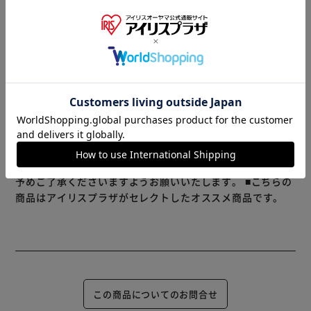
本品にはリコピンとＧＡＢＡが含まれます。
リコピンには血中ＨＤＬ(善玉)コレステロールを増やす機能
もっと見る
が、ＧＡＢＡには血圧が高めの方の血圧を下げる機能がある
※製品は予告なく仕様を変更する場合がございます。あらか
ことが報告されています。
じめご了承ください。
血中コレステロールが気になる方や血圧が高めの方におすす
めです。
1日1杯(200ml)を目安にお召し上がりください。
※当商品はお取り寄せ品の為、在庫の確認及び商品のお届け
までお時間を頂く場合がございます。
また、商品がメーカーにて完売となっていた場合、キャンセ
ル又は注文内容の変更をお願いいたしております。
予めご了承くださいますようお願いいたします。
■こちらの
商品はアイリスプラザがセレクトしたオススメ商品です。
この商品についてのお問合せ