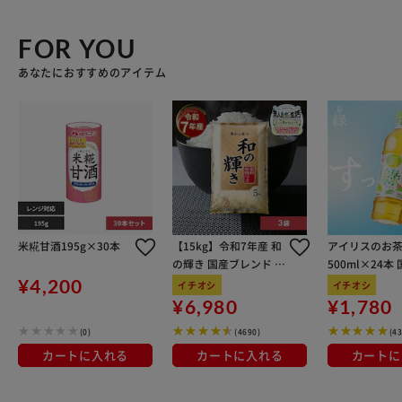
FOR YOU
あなたにおすすめのアイテム
米糀甘酒195g×30本
【15kg】令和7年産 和
アイリスのお茶
の輝き 国産ブレンド 5
500ml×24本
kg×3袋
100％使用
¥4,200
イチオシ
イチオシ
¥6,980
¥1,780
(0)
(4690)
(4
カートに入れる
カートに入れる
カートに