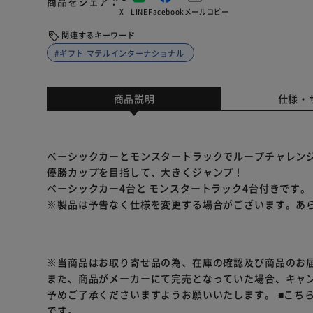
商品をシェア
X
LINE
Facebook
メール
コピー
関連するキーワード
#ギフト マテルインターナショナル
商品説明
仕様・
ベーシックカーとモンスタートラックでループチャレン
優勝カップを目指して、大きくジャンプ！
ベーシックカー4台と モンスタートラック4台付きです。
※製品は予告なく仕様を変更する場合がございます。あ
※当商品はお取り寄せ品の為、在庫の確認及び商品のお
また、商品がメーカーにて完売となっていた場合、キャ
予めご了承くださいますようお願いいたします。
■こち
です。