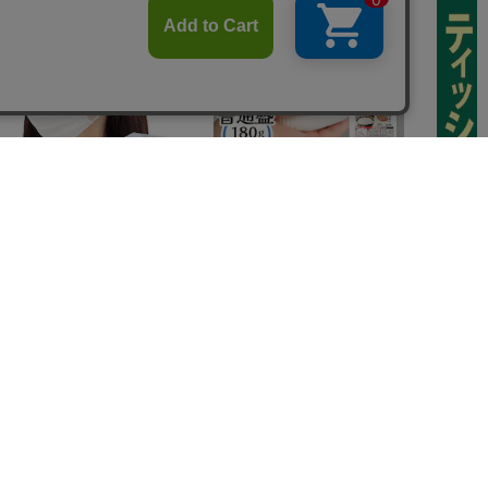
add
40食
24食
3食
【120枚】ディスポーザブ
低温製法米のパックごはん
【40
ルマスク ふつうサイズ ホワ
180g×40パック
ソフトパ
 大容量 DISPOSABLE
¥958
¥5,580
組) 5
¥2,
マスク プリーツマスク 不織
布
(7724)
(3023)
カートに入れる
カートに入れる
カー