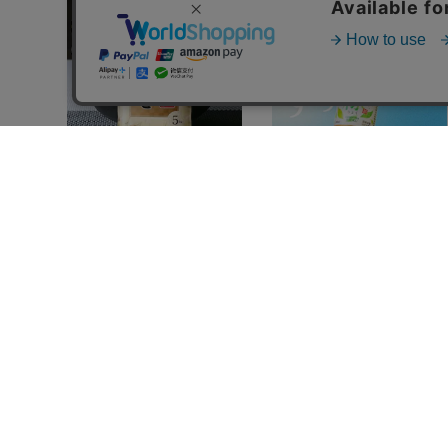
【15kg】令和7年産 和の輝
アイリスのお茶 綠 緑茶 500
き 国産ブレンド 5kg×3袋
ml×24本 国産茶葉100％使
¥6,980
用
¥1,780
イチオシ
イチオシ
(4682)
(4327)
カートに入れる
カートに入れる