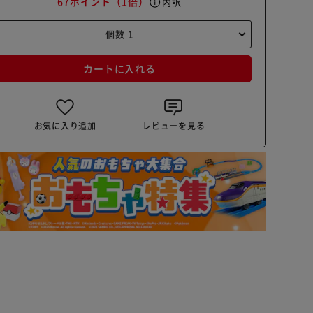
67ポイント
（1倍）
info
内訳
カートに入れる
お気に入り追加
レビューを見る