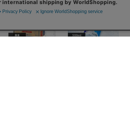
6本
9本
12本
【48本】富士山の天然水 5
【48本】CRYSTAL SPARK
00ml ラベルレス
クリスタルスパーク プレー
¥2,480
ン 500ml
¥2,880
イト
イチオシ
イチオシ
(6322)
(2611)
カートに入れる
カートに入れる