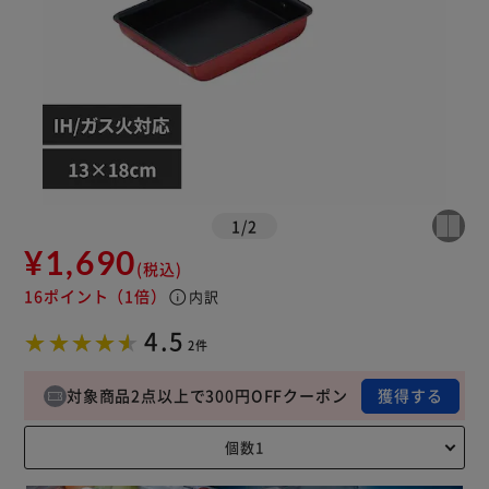
1
/
2
¥1,690
(税込)
16ポイント
（1倍）
info
内訳
4.5
2件
対象商品2点以上で300円OFFクーポン
獲得する