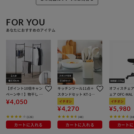
FOR YOU
あなたにおすすめのアイテム
【ポイント10倍キャン
キッチンツール11点＋
オフィスチェア
ペーン中！】物干し 室
スタンドセット KT-11
ェア OFC-MA
内用 折りたたみ式 3連
SS グレージュ
ン
¥4,050
イチオシ
イチオシ
OTM-150R ブラック 一
¥4,270
¥5,980
人暮らしにオススメ
(126)
(48)
(38
カートに入れる
カートに入れる
カートに