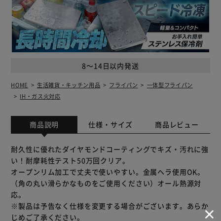
8～14日以内発送
HOME
生活雑貨・キッチン用品
フライパン
一体型フライパン
IH・ガス火対応
商品説明
仕様・サイズ
商品レビュー
耐久性に優れたダイヤモンドコーティングでキズ・汚れに強
い！耐摩耗性テスト50万回クリア。
オープンリム加工で丈夫で使いやすい。金属ヘラ使用OK。
（角の丸い滑らかなものをご使用ください）オール熱源対
応。
※製品は予告なく仕様を変更する場合がございます。あらか
じめご了承ください。