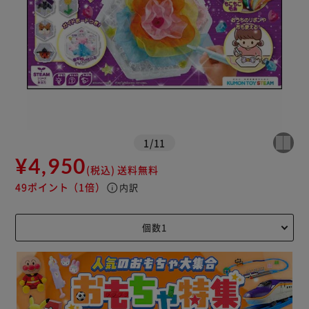
1
/
11
¥4,950
(税込)
送料無料
49ポイント
（1倍）
info
内訳