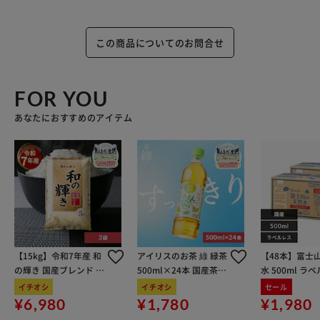
この商品についてのお問合せ
FOR YOU
あなたにおすすめのアイテム
【15kg】令和7年産 和
アイリスのお茶 綠 緑茶
【48本】富士
の輝き 国産ブレンド 5
500ml×24本 国産茶葉
水 500ml ラ
kg×3袋
100％使用
イチオシ
イチオシ
セール
¥6,980
¥1,780
¥1,980