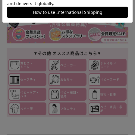
▼その他 オススメ商品はこちら▼
おむつ・
チャイルド
ベビーカー
トイレ
シート
セーフティ
おもちゃ
ベビーフード
ベビーケア・
ベビー布団・
授乳・食事
バス
寝具
ベビー家具・収
ベビー服
マタニティ
納