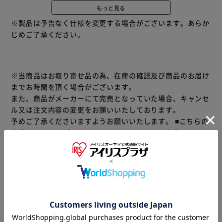
親子で一緒に、様々な素材を使って、作品を作ってみましょ
もっと見る
う。
※製品は予告なく仕様を変更する場合がございます。あらか
じめご了承ください。
※当商品はお取り寄せ品の為、在庫の確認及び商品のお届け
までお時間を頂く場合がございます。
また、商品がメーカーにて完売となっていた場合、キャンセ
ル又は注文内容の変更をお願いいたしております。
予めご了承くださいますようお願いいたします。
■こちらの
商品はアイリスプラザがセレクトしたオススメ商品です。
（ご注意）
数量限定商品はご注文が完了しても完売になる場合がござい
ます。ご注文をいただいた後にお断りさせていただく場合が
ございますのでなにとぞご了承ください。
商品情報