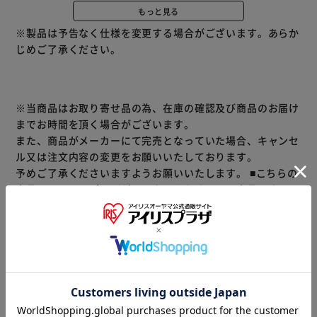
もの。
もっと見る
また、大人がそばにいなくても、疑問に思ったときすぐに見
※製品は予告なく仕様を変更する場合がございます。あらか
つけられるので、自分で調べる姿勢も養われます。
じめご了承ください。
日常生活で知った国名の位置をどんどん探し、親子でいろい
ろなお話をして、世界へ興味を広げましょう。
※当商品はお取り寄せ品の為、在庫の確認及び商品のお届け
までお時間を頂く場合がございます。
また、商品がメーカーにて完売となっていた場合、キャンセ
ル又は注文内容の変更をお願いいたしております。
予めご了承くださいますようお願いいたします。
■こちらの
商品はアイリスプラザがセレクトしたオススメ商品です。
（ご注意）
数量限定商品はご注文が完了しても完売になる場合がござい
ます。ご注文をいただいた後にお断りさせていただく場合が
ございますのでなにとぞご了承ください。
商品情報