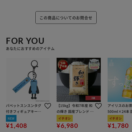
この商品についてのお問合せ
FOR YOU
あなたにおすすめのアイテム
パペットスンスンタグ
【15kg】令和7年産 和
アイリスのお茶
付きフィギュアキーホ
の輝き 国産ブレンド 5
500ml×24本
ルダー スンスン
kg×3袋
100％使用
NEW
イチオシ
イチオシ
¥1,408
¥6,980
¥1,780