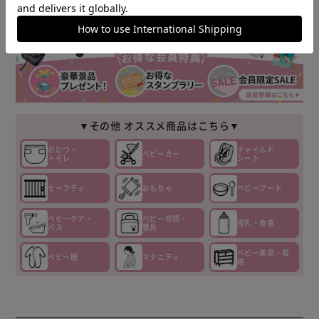
▼その他 オススメ商品はこちら▼
おむつ・
チャイルド
ベビーカー
トイレ
シート
セーフティ
おもちゃ
ベビーフード
ベビーケア・
ベビー布団・
授乳・食事
バス
寝具
ベビー家具・収
ベビー服
マタニティ
納