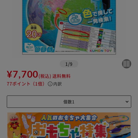
1
/
9
¥7,700
(税込)
送料無料
77ポイント
（1倍）
info
内訳