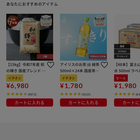
あなたにおすすめのアイテム
【15kg】令和7年産 和
アイリスのお茶 綠 緑茶
【48本】富士
の輝き 国産ブレンド 5
500ml×24本 国産茶葉
水 500ml ラ
kg×3袋
100％使用
イチオシ
イチオシ
セール
¥6,980
¥1,780
¥1,980
(4672)
(4323)
(6
カートに入れる
カートに入れる
カートに