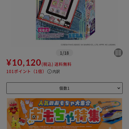
1
/
18
¥10,120
(税込)
送料無料
101ポイント
（1倍）
info
内訳