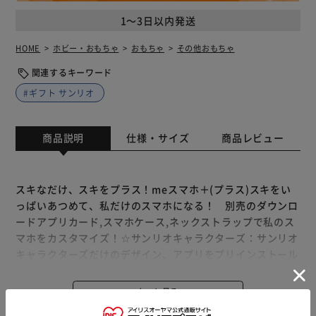
1～3日以内発送
HOME
ホビー・おもちゃ
おもちゃ
その他おもちゃ
関連するキーワード
#ギフト サンリオ
商品説明
仕様・サイズ
商品レビュー
スキなだけ、スキをプラス！meスマホ＋(プラス)スキをい
っぱいあつめて、私だけのスマホになる！ 別売のダウンロ
ードアプリカード,スマホケース,ネックストラップで私のス
マホをカスタマイズ！☆サンリオキャラクターズ：サンリオ
キャラクターズだけのデザイン、アプリをプリインストール
☆お部屋を自分の好みにカスタム出来るサンリオキャラハウ
スなど楽しいゲームアプリを5個搭載♪☆ホーム画面のデザ
もっと見る
インを自分のスキにカスタマイズできるのはもちろん、me
※製品は予告なく仕様を変更する場合がございます。あらか