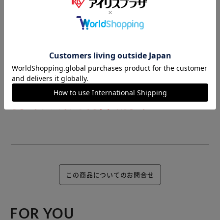
スマホ+専用ダウンロードアプリカード(別売）で好きなソフ
じめご了承ください。
トがダウンロード出来ます。 meスマホ+専用スマホケース
(別売)やLinkLinkシリーズ専用ネックストラップ（別売）
で、スキなものをカスタマイズして楽しみましょう！ ☆本
格的スマホ体験 ・顔認識でスマートに画面ロックの解除が
できます。 本物みたいで楽しいアプリが盛りだくさん！ 大
人気のカメラは10アプリ搭載、フリマアプリやミュージッ
（ご注意）
クプレイヤーなど、アプリストアからスキなアプリを選んで
数量限定商品はご注文が完了しても完売になる場合がござい
ダウンロードできます。
ます。ご注文をいただいた後にお断りさせていただく場合が
ございますのでなにとぞご了承ください。
この商品についてのお問合せ
FOR YOU