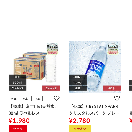
6本
9本
12本
【48本】富士山の天然水 5
【48本】CRYSTAL SPARK
00ml ラベルレス
クリスタルスパーク プレー
¥1,980
ン 500ml
¥2,780
イト
セール
イチオシ