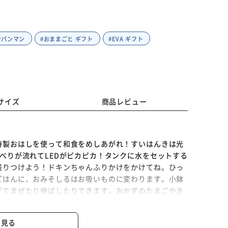
ンパンマン
#おままごと ギフト
#EVA ギフト
サイズ
商品レビュー
特製おはしを使って和食をめしあがれ！すいはんきは光
べりが流れてLEDがピカピカ！タンクに水をセットする
盛りつけよう！ドキンちゃんふりかけをかけてね。ひっ
ごはんに、おみそしるはお吸いものに変わります。小鉢
げてまぜたり伸ばしたりできます。おかずのたまごやき
て遊べます。おはしは先端が滑り止め素材で小さなお子
けでトングのように簡単につかむことができます。おは
と見る
※ご確認ください
トの絵柄に合わせて配膳してみましょう。遊びを通して