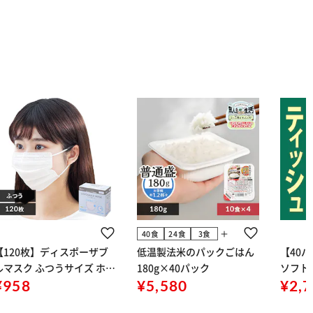
add
40食
24食
3食
【120枚】ディスポーザブ
低温製法米のパックごはん
【40
ルマスク ふつうサイズ ホワ
180g×40パック
ソフトパ
 大容量 DISPOSABLE
¥958
¥5,580
組) 5
¥2,
マスク プリーツマスク 不織