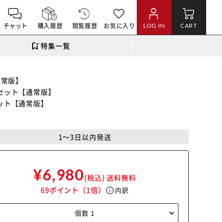
チャット
購入履歴
閲覧履歴
お気に入り
LOG IN
CART
特集一覧
通常版】
食セット【通常版】
セット【通常版】
1～3日以内発送
¥6,980
(税込)
送料無料
69ポイント
（1倍）
info
内訳