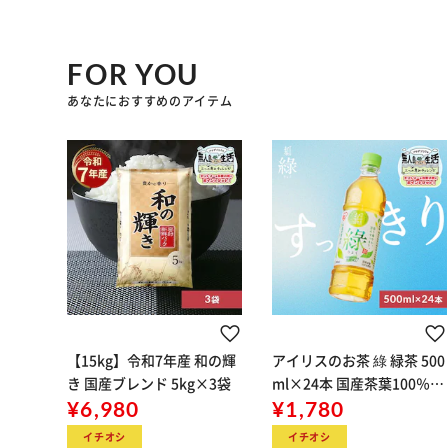
FOR YOU
あなたにおすすめのアイテム
【15kg】令和7年産 和の輝
アイリスのお茶 綠 緑茶 500
き 国産ブレンド 5kg×3袋
ml×24本 国産茶葉100％使
¥6,980
用
¥1,780
イチオシ
イチオシ