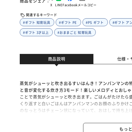
商品をシェア
X
LINE
Facebook
メール
コピー
関連するキーワード
#ギフト 知育玩具
#ギフト PE
#PS ギフト
#ギフト ア
#ギフト 3才以上
#おままごと 知育玩具
商品説明
仕様・
蒸気がシューッと吹き出るすいはんき！アンパンマンの
と音が変化する炊き方3モード！楽しいメロディとおしゃ
ことで蒸気がシューッと吹き出ます。ごはんがたけたら
くり返すと白いごはんはアンパンマンのお顔のふりかけ
のなっとうはチェーン状になっていて、おはしで持ち上
もおはしでつかんでみよう！焼き魚は身をザクッと切っ
様でもつかみやすくなっています。人差し指で閉じるだ
もっ
しを置く時ははしおきを使いましょう。付属の配膳シー