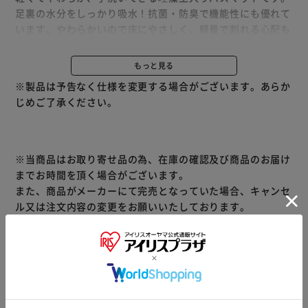
足裏の水分をしっかり吸水！抗菌・防臭で機能性にも優れて
います。やわらかいので床にやさしく、軽量で割れる心配も
ありません。裏面は滑りにくい加工で、ズレにくく快適。
珪藻土を配合しているので吸水性にも優れ、アスベスト不使
もっと見る
用で安心してお使いいただけます。硬い珪藻土マットとは違
※製品は予告なく仕様を変更する場合がございます。あらか
い、珪藻土入りやわらかバスマットは足元がひんやりせず、
じめご了承ください。
季節を問わず快適にお使いいただけます。
使い始めはにおいがすることがありますので、日陰で干して
からご使用ください。使わないときは、丸めてコンパクトに
収納できるのも嬉しいポイント。
※当商品はお取り寄せ品の為、在庫の確認及び商品のお届け
までお時間を頂く場合がございます。
また、商品がメーカーにて完売となっていた場合、キャンセ
ル又は注文内容の変更をお願いいたしております。
予めご了承くださいますようお願いいたします。
■こちらの
商品はアイリスプラザがセレクトしたオススメ商品です。
商品情報