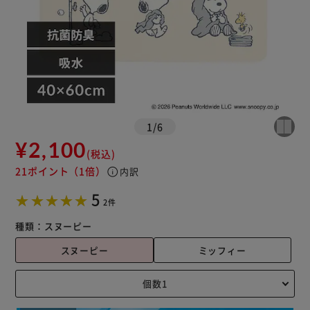
1
/
6
¥2,100
(税込)
21ポイント
（1倍）
info
内訳
5
2件
種類：
スヌーピー
スヌーピー
ミッフィー