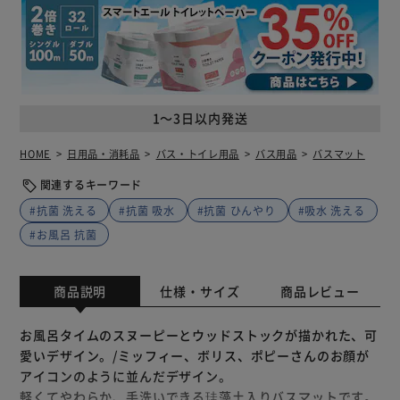
1～3日以内発送
HOME
日用品・消耗品
バス・トイレ用品
バス用品
バスマット
関連するキーワード
#抗菌 洗える
#抗菌 吸水
#抗菌 ひんやり
#吸水 洗える
#お風呂 抗菌
商品説明
仕様・サイズ
商品レビュー
お風呂タイムのスヌーピーとウッドストックが描かれた、可
愛いデザイン。/ミッフィー、ボリス、ポピーさんのお顔が
アイコンのように並んだデザイン。
軽くてやわらか、手洗いできる珪藻土入りバスマットです。