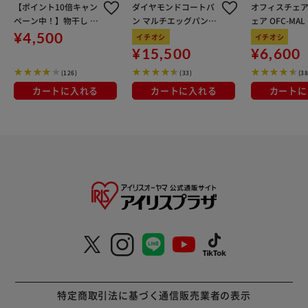
【ポイント10倍キャン
ダイヤモンドコートパ
オフィスチェア
ペーン中！】物干し 室
ン マルチエッグパン入
ェア OFC-MA
内用 折りたたみ式 3連
り 12点セット IHガス
ン
¥4,500
イチオシ
イチオシ
OTM-150R ブラック 一
火対応 MEGI-12S ブラ
¥15,500
¥6,600
人暮らしにオススメ
ウンメタリック
(126)
(33)
(38
カートに入れる
カートに入れる
カートに
特定商取引法に基づく通信販売業者の表示