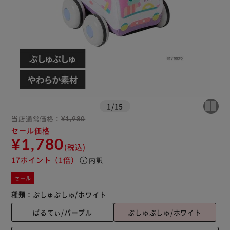
1
/
15
当店通常価格：
¥1,980
セール価格
¥1,780
(税込)
17ポイント
（1倍）
info
内訳
セール
種類：
ぷしゅぷしゅ/ホワイト
ぱるてぃ/パープル
ぷしゅぷしゅ/ホワイト