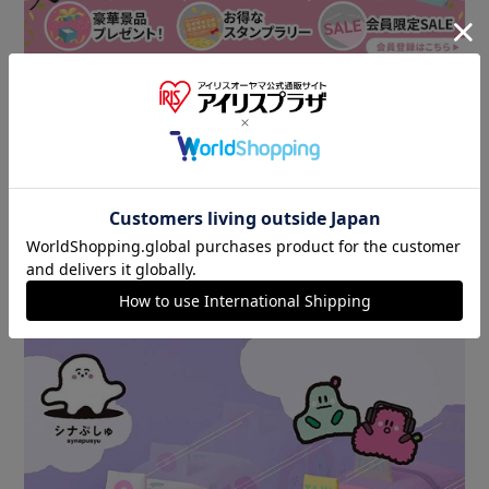
▼その他 オススメ商品はこちら▼
おむつ・
チャイルド
ベビーカー
トイレ
シート
セーフティ
おもちゃ
ベビーフード
ベビーケア・
ベビー布団・
授乳・食事
バス
寝具
ベビー家具・収
ベビー服
マタニティ
納