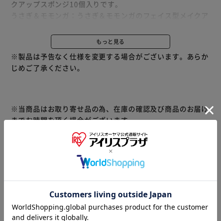
クアップスポンジ10個入りです。
うさぎ＆モモンガ：うさぎ＆モモンガのフェイス型メイクア
ップスポンジ10個入りです。
もっと見る
・肌あたりがやわらかく、負担をかけにくいので目元などデ
※製品は予告なく仕様を変更する場合がございます。あらか
リケートな場所にもお使い頂けます。
じめご了承ください。
・スポンジのカーブが細かい所にもフィットするので、チー
クやコンシーラーなどのポイントメイクにも使いやすくなっ
ています。
※当商品はお取り寄せ品の為、在庫の確認及び商品のお届け
までお時間を頂く場合がございます。
また、商品がメーカーにて完売となっていた場合、キャンセ
ル又は注文内容の変更をお願いいたしております。
予めご了承くださいますようお願いいたします。
■こちらの
商品はアイリスプラザがセレクトしたオススメ商品です。
商品情報