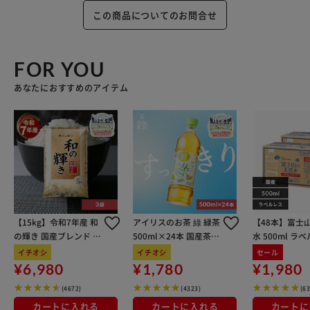
この商品についてのお問合せ
FOR YOU
あなたにおすすめのアイテム
【15kg】令和7年産 和
アイリスのお茶 綠 緑茶
【48本】富士
の輝き 国産ブレンド 5
500ml×24本 国産茶葉
水 500ml ラ
kg×3袋
100％使用
イチオシ
イチオシ
セール
¥6,980
¥1,780
¥1,980
(4672)
(4323)
(6
カートに入れる
カートに入れる
カートに