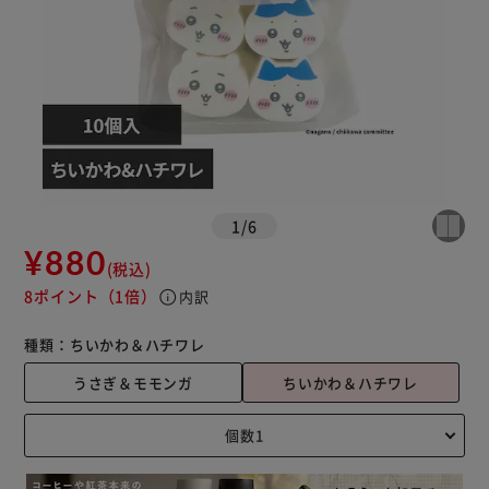
1
/
6
¥880
(税込)
8ポイント
（1倍）
info
内訳
種類：
ちいかわ＆ハチワレ
うさぎ＆モモンガ
ちいかわ＆ハチワレ