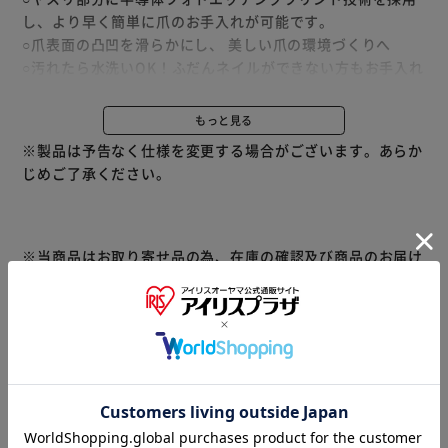
し、より早く簡単に爪のお手入れが可能です。
○爪表面の凸凹を滑らかにし、 美しい爪の環境づくりへ
○汚れたら水洗いOK！ふだんネイルができない方もお手入れ
が可能です。
＜ご使用方法＞ ネイルシャイナーをご使用になる前に爪を
もっと見る
清潔にします。 削りたい部分にシャイナーのヤスリの面を
※製品は予告なく仕様を変更する場合がございます。あらか
あて、爪の形を整えます。 お好みの形になったら、表面に
じめご了承ください。
ヤスリを垂直に当て、角度を変えながら軽く力を入れてこす
ると、輝きのある美しい爪が作れます。(強くこすりすぎる
と、 爪を痛める恐れがあります。)
※当商品はお取り寄せ品の為、在庫の確認及び商品のお届け
までお時間を頂く場合がございます。
また、商品がメーカーにて完売となっていた場合、キャンセ
ル又は注文内容の変更をお願いいたしております。
予めご了承くださいますようお願いいたします。
■こちらの
商品はアイリスプラザがセレクトしたオススメ商品です。
商品情報