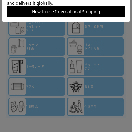
▼その他 商品はこちら▼
ティッシュ・
トイレット
洗剤・柔軟剤
ペーパー
キッチン
バス・
消耗品
トイレ用品
ビューティー
オーラルケア
ケア
マスク
虫対策
生理用品
介護用品