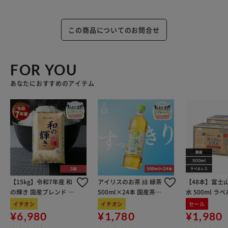
この商品についてのお問合せ
FOR YOU
あなたにおすすめのアイテム
【15kg】令和7年産 和
アイリスのお茶 綠 緑茶
【48本】富士
の輝き 国産ブレンド 5
500ml×24本 国産茶葉
水 500ml ラ
kg×3袋
100％使用
イチオシ
イチオシ
セール
¥6,980
¥1,780
¥1,980