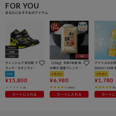
FOR YOU
あなたにおすすめのアイテム
ウィンジョブ 安全靴 ブ
【15kg】令和7年産 和
アイリスのお茶
ラック／ネオンライム
の輝き 国産ブレンド 5
500ml×24本
25.0cm
kg×3袋
100％使用
NEW
イチオシ
イチオシ
¥15,800
¥6,980
¥1,780
(0)
(4682)
(4
カートに入れる
カートに入れる
カートに