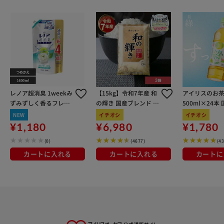
レノア超消臭 1weekみ
【15kg】令和7年産 和
アイリスのお茶
ずみずしく香るフレッ
の輝き 国産ブレンド 5
500ml×24本
シュグリーンの香り 詰
kg×3袋
100％使用
NEW
イチオシ
イチオシ
め替え用超特大サイズ
¥1,180
¥6,980
¥1,780
1600ml
(0)
(4677)
(4
カートに入れる
カートに入れる
カートに