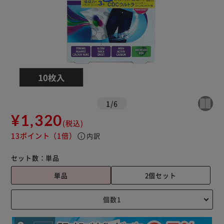
1
/
6
¥1,320
(税込)
13ポイント
（1倍）
info
内訳
セット数：
単品
単品
2個セット