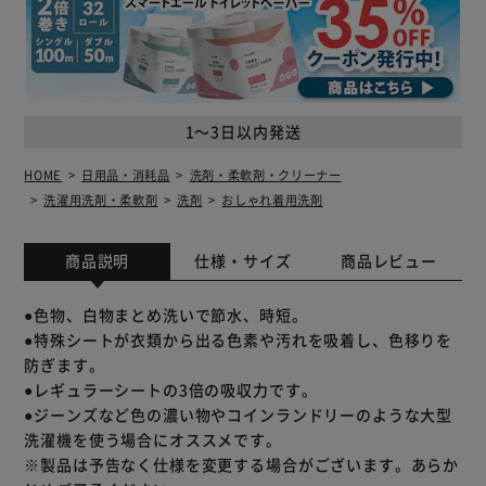
1～3日以内発送
HOME
日用品・消耗品
洗剤・柔軟剤・クリーナー
洗濯用洗剤・柔軟剤
洗剤
おしゃれ着用洗剤
商品説明
仕様・サイズ
商品レビュー
●色物、白物まとめ洗いで節水、時短。
●特殊シートが衣類から出る色素や汚れを吸着し、色移りを
防ぎます。
●レギュラーシートの3倍の吸収力です。
●ジーンズなど色の濃い物やコインランドリーのような大型
洗濯機を使う場合にオススメです。
※製品は予告なく仕様を変更する場合がございます。あらか