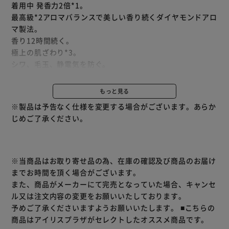
着用中 発香力2倍*1。
最高級*2アロマバランスで美しい香り続くダイヤモンドアロ
マ製法。
香り12時間続く。
極上の肌ざわり*3。
シワ、毛玉、静電気を防ぐ。
抗菌*4防臭効果。
もっと見る
*1 従来品比、素材によって効果が異なる場合があります。
※製品は予告なく仕様を変更する場合がございます。あらか
*2 当社柔軟剤内。
じめご了承ください。
*3 当社品比。
*4 すべての菌の増殖を抑制するわけではありません。
※当商品はお取り寄せ品の為、在庫の確認及び商品のお届け
までお時間を頂く場合がございます。
また、商品がメーカーにて完売となっていた場合、キャンセ
ル又は注文内容の変更をお願いいたしております。
予めご了承くださいますようお願いいたします。
■こちらの
商品はアイリスプラザがセレクトしたオススメ商品です。