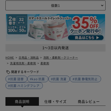
1～3日以内発送
HOME
日用品・消耗品
洗剤・柔軟剤・クリーナー
洗濯用洗剤・柔軟剤
柔軟剤
関連するキーワード
#抗菌 詰替
#kao 抗菌
#抗菌 洗濯
#抗菌 静電気防止
#抗菌 ハミングフレア
商品説明
仕様・サイズ
商品レビュー