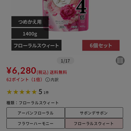
1
/
17
¥6,280
(税込)
送料無料
62ポイント
（1倍）
info
内訳
5
1件
種類：
フローラルスウィート
アーバンフローラル
サボンデサボン
フラワーハーモニー
フローラルスウィート