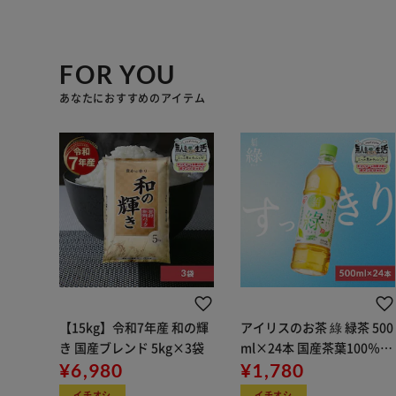
FOR YOU
あなたにおすすめのアイテム
【15kg】令和7年産 和の輝
アイリスのお茶 綠 緑茶 500
き 国産ブレンド 5kg×3袋
ml×24本 国産茶葉100％使
¥6,980
用
¥1,780
イチオシ
イチオシ