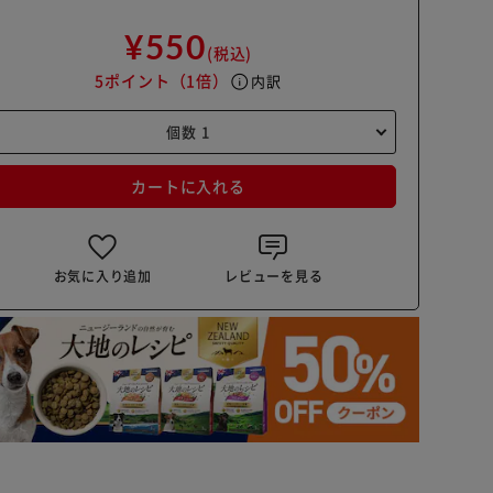
¥550
(税込)
5ポイント
（1倍）
info
内訳
カートに入れる
お気に入り追加
レビューを見る