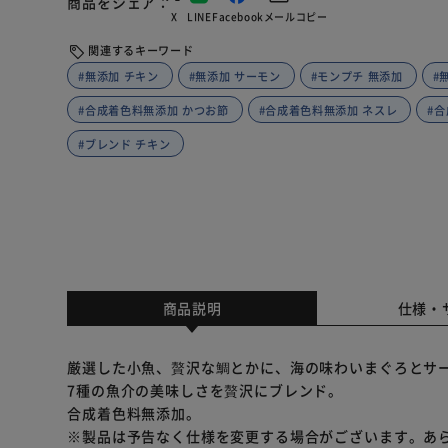
商品をシェア
X
LINE
Facebook
メール
コピー
関連するキーワード
#無添加 チキン
#無添加 サーモン
#モンプチ 無添加
#
#合成着色料無添加 かつお節
#合成着色料無添加 ネスレ
#
#ブレンド チキン
商品説明
仕様・
厳選した小魚、贅沢な鯛とかに、海の味わいまぐろとサ
7種の魚介の美味しさを贅沢にブレンド。
合成着色料無添加。
※製品は予告なく仕様を変更する場合がございます。あ