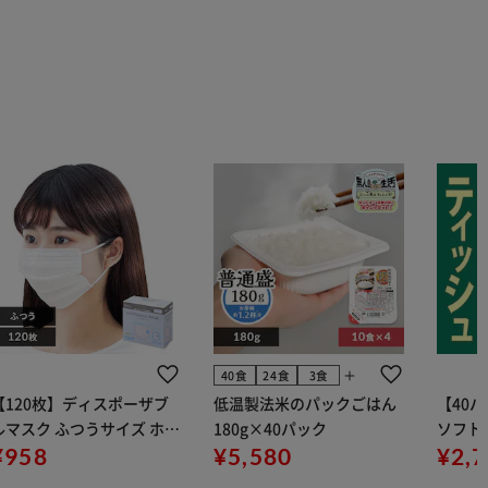
add
40食
24食
3食
【120枚】ディスポーザブ
低温製法米のパックごはん
【40
ルマスク ふつうサイズ ホワ
180g×40パック
ソフトパ
 大容量 DISPOSABLE
¥958
¥5,580
組) 5
¥2,
マスク プリーツマスク 不織