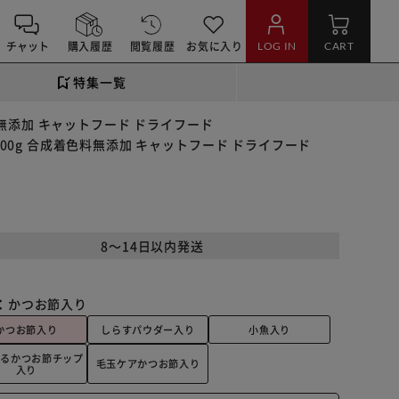
チャット
購入履歴
閲覧履歴
お気に入り
LOG IN
CART
特集一覧
料無添加 キャットフード ドライフード
00g 合成着色料無添加 キャットフード ドライフード
8～14日以内発送
：
かつお節入り
かつお節入り
しらすパウダー入り
小魚入り
香るかつお節チップ
毛玉ケアかつお節入り
入り