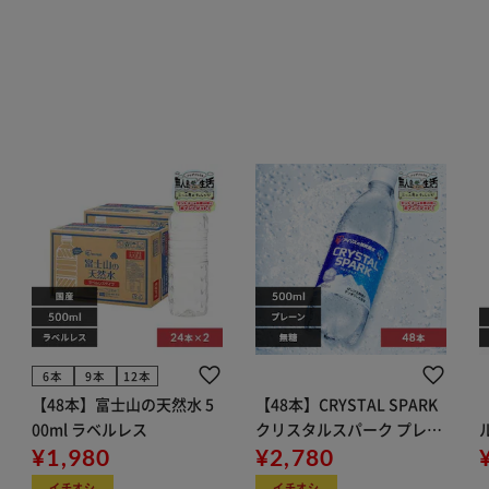
6本
9本
12本
【48本】富士山の天然水 5
【48本】CRYSTAL SPARK
00ml ラベルレス
クリスタルスパーク プレー
¥1,980
ン 500ml
¥2,780
イト
イチオシ
イチオシ