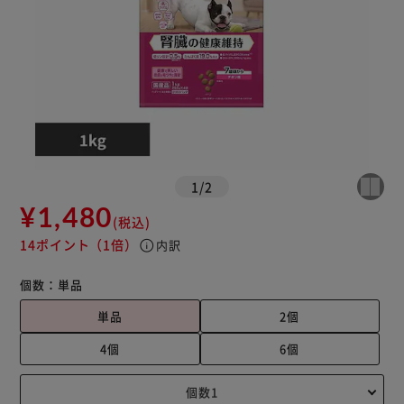
1
/
2
¥1,480
(税込)
14ポイント
（1倍）
info
内訳
個数：
単品
単品
2個
4個
6個