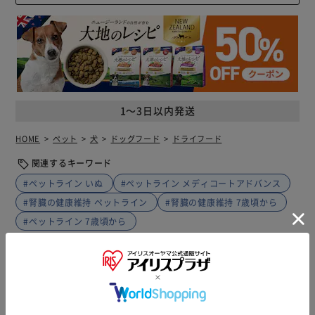
1～3日以内発送
HOME
ペット
犬
ドッグフード
ドライフード
関連するキーワード
#ペットライン いぬ
#ペットライン メディコートアドバンス
#腎臓の健康維持 ペットライン
#腎臓の健康維持 7歳頃から
#ペットライン 7歳頃から
商品説明
仕様・サイズ
商品レビュー
腎臓の健康維持に配慮して、たんぱく質およびリンとナトリ