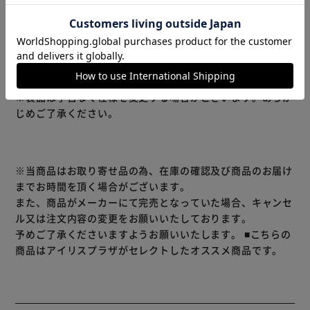
ウムの含有量を調整。
脳の健康維持に配慮して、DHA・EPAが豊富なフィッシュオ
イルを使用。
※リニューアルに伴い、パッケージ・内容等予告なく変更す
る場合がございます。予めご了承ください。
※製品は予告なく仕様を変更する場合がございます。あらか
じめご了承ください。
※当商品はお取り寄せ品の為、在庫の確認及び商品のお届け
までお時間を頂く場合がございます。
また、商品がメーカーにて完売となっていた場合、キャンセ
ル又は注文内容の変更をお願いいたしております。
予めご了承くださいますようお願いいたします。
■こちらの
商品はアイリスプラザがセレクトしたオススメ商品です。