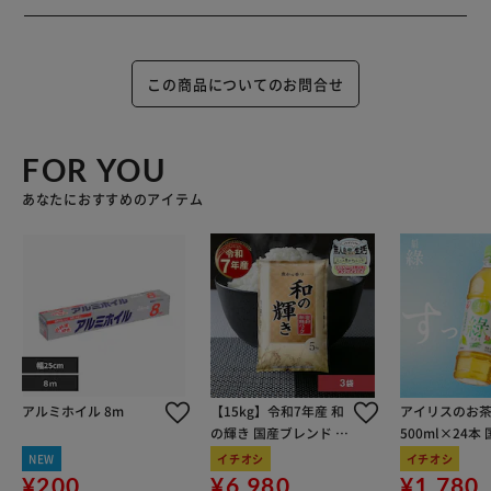
この商品についてのお問合せ
FOR YOU
あなたにおすすめのアイテム
アルミホイル 8m
【15kg】令和7年産 和
アイリスのお茶
の輝き 国産ブレンド 5
500ml×24本
kg×3袋
100％使用
NEW
イチオシ
イチオシ
¥200
¥6,980
¥1,780