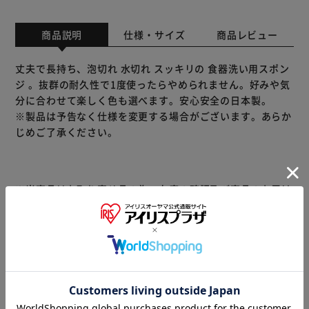
商品説明
仕様・サイズ
商品レビュー
丈夫で長持ち、泡切れ 水切れ スッキリの 食器洗い用スポン
ジ 。抜群の耐久性で1度使ったらやめられません。好みや気
分に合わせて楽しく色も選べます。安心安全の日本製。
※製品は予告なく仕様を変更する場合がございます。あらか
じめご了承ください。
※当商品はお取り寄せ品の為、在庫の確認及び商品のお届け
までお時間を頂く場合がございます。
また、商品がメーカーにて完売となっていた場合、キャンセ
ル又は注文内容の変更をお願いいたしております。
予めご了承くださいますようお願いいたします。
■こちらの
商品はアイリスプラザがセレクトしたオススメ商品です。