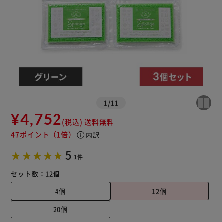
1
/
11
¥4,752
(税込)
送料無料
47ポイント
（1倍）
info
内訳
5
1件
セット数：
12個
4個
12個
20個