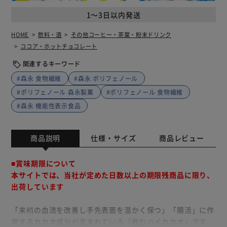
1～3日以内発送
HOME
飲料・酒
その他コーヒー・茶葉・粉末ドリンク
ココア・ホットチョコレート
関連するキーワード
#森永 食物繊維
#森永 ポリフェノール
#ポリフェノール 森永製菓
#ポリフェノール 食物繊維
#森永 機能性表示食品
商品説明
仕様・サイズ
商品レビュー
■賞味期限について
本サイトでは、当社が定めた日数以上の期限残商品に限り、
出荷しています
「末梢の血流を改善し手先表面を温かく保つ」「腸活」に作
用するカカオ成分が含まれている「飲むハイカカオ」です。