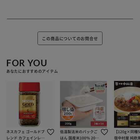
この商品についてのお問合せ
FOR YOU
あなたにおすすめのアイテム
ネスカフェ ゴールドブ
低温製法米のパックご
【120g×同種
レンド カフェインレス
はん 国産米100％ 200
宿中村屋 純欧