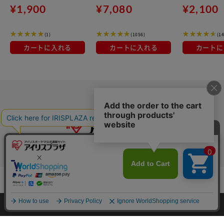
80g
g×48パック
カリー コク深
¥1,900
¥7,080
¥2,100
芳醇リッチ
(1)
(1056)
(14
カートに入れる
カートに入れる
カートに
カートに入れる
特定商取引法に基づく通信販売業者の表示
HOME
探す
ログイン
お気に入り
お知らせ
セキュリティ・プライバシーポリシー