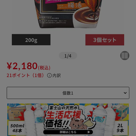
1
/
4
¥2,180
(税込)
21ポイント
（1倍）
info
内訳