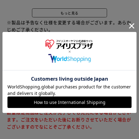
カカオ分70％でポリフェノール・食物繊維も通常のココア
の3倍です（当社ミルクココア比）。
もっと見る
※製品は予告なく仕様を変更する場合がございます。あらか
じめご了承ください。
※当商品はお取り寄せ品の為、在庫の確認及び商品のお届け
までお時間を頂く場合がございます。
また、商品がメーカーにて完売となっていた場合、キャンセ
ル又は注文内容の変更をお願いいたしております。
予めご了承くださいますようお願いいたします。
■こちらの
商品はアイリスプラザがセレクトしたオススメ商品です。
（ご注意）
数量限定商品はご注文が完了しても完売になる場合がござい
ます。ご注文をいただいた後にお断りさせていただく場合が
ございますのでなにとぞご了承ください。