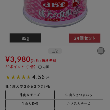
1
/
2
¥3,980
(税込)
送料無料
39ポイント
（1倍）
info
内訳
4.56
9件
味：
成犬 ささみ＆さつまいも
牛肉＆チーズ
牛肉＆さつまいも
牛肉＆軟骨
ささみ＆チーズ