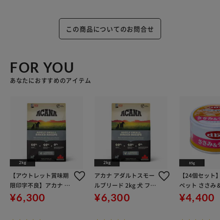
【ささみ＆さつまいも】・たんぱく質を含む鶏ささみを粗挽
きにし、食物繊維を含むさつまいもを皮付きのまま加えまし
た。
この商品についてのお問合せ
・さつまいもの皮部にはカルシウムが含まれています。
【ささみ＆軟骨】・たんぱく質を含む鶏ささみを粗挽きに
FOR YOU
し、豚軟骨を加えました。
あなたにおすすめのアイテム
・軟骨にはカルシウムやコラーゲンが含まれています。
【ささみのスープ煮】・たんぱく質を含む鶏ささみを食べや
すい大きさにカットして、じっくり煮込みました。
・栄養素や旨味成分が含まれているスープと併せて与えてく
ださい。
【鶏肉のスープ煮】・必須アミノ酸を含む鶏胸肉を角切りに
して、じっくり煮込みました。
【アウトレット賞味期
アカナ アダルトスモー
【24個セット
・栄養素や旨味成分が含まれているスープも併せて与えてく
限印字不良】アカナ ア
ルブリード 2kg 犬 フー
ペット ささみ
ださい。
ダルトスモールブリー
ド
85g×24 dbf
¥6,300
¥6,300
¥4,400
ド 2kg
【鶏レバーのスープ煮】・鉄分やビタミンAを含む鶏レバー