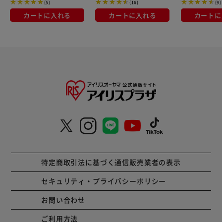
(5)
(16)
(9)
を食べやすい大きさにカットして、じっくり煮込みました。
カートに入れる
カートに入れる
カートに
・栄養素や旨味成分が含まれているスープも併せて与えてく
ださい。
【シニア犬 ささみ】・鶏ささみのミンチを食べやすいやわ
らかさに仕上げました。
・高齢期の健康に配慮してグルコサミン、EPA・DHA配合。
【シニア犬 ささみ＆すりおろし野菜】・鶏ささみのミンチ
にすりおろした野菜を加え、食べやすいやわらかさに仕上げ
ました。
・高齢期の健康に配慮してグルコサミン、EPA・DHA配合。
【シニア犬 ささみ＆さつまいも】・鶏ささみのミンチに食
特定商取引法に基づく通信販売業者の表示
物繊維を含むさつまいもを皮付きのまま加え、食べやすいや
わらかさに仕上げました。
セキュリティ・プライバシーポリシー
・高齢期の健康に配慮してグルコサミン、EPA・DHAも配
お問い合わせ
合。
ご利用方法