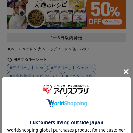
1～3日以内発送
HOME
ペット
犬
ドッグフード
缶・パウチ
関連するキーワード
#デビフペット いぬ
#デビフペット ウェット
#着色料無添加 デビフペット
#ウェット いぬ
#着色料無添加 ウェット
商品説明
仕様・サイズ
商品レビュー
一部商品でコンビニ払い・銀行振り込み・代金引換・GMO
掛け払い(※ビジネス会員様のみ)での支払い及び同梱発送が
出来かねます。