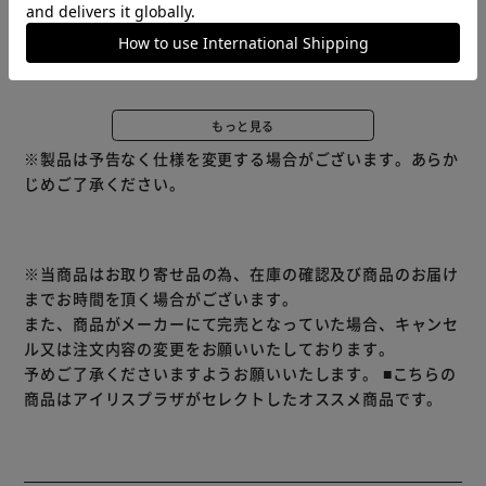
予めご了承ください。
【牛肉＆チーズ】・粗挽きにした牛肉に、鶏ささみと鶏肉、
鶏レバー、鶏ハツ、角切りチーズを加えました。
・角切りチーズにはカルシウムが含まれています。
もっと見る
※製品は予告なく仕様を変更する場合がございます。あらか
【牛肉＆さつまいも】・挽きにした牛肉に、鶏ささみと鶏
じめご了承ください。
肉、鶏レバー、鶏ハツ、皮付きさつまいもを加えました。
・さつまいもには食物繊維を含み皮部にはカルシウムも含ま
れています。
※当商品はお取り寄せ品の為、在庫の確認及び商品のお届け
【牛肉＆軟骨】・粗挽きにした牛肉に、鶏ささみと鶏肉、鶏
までお時間を頂く場合がございます。
レバー、鶏ハツ、豚軟骨を加えました。
また、商品がメーカーにて完売となっていた場合、キャンセ
・軟骨にはカルシウムやコラーゲンが含まれています。
ル又は注文内容の変更をお願いいたしております。
予めご了承くださいますようお願いいたします。
■こちらの
【ささみ＆チーズ】・たんぱく質を含む鶏ささみを粗挽きに
商品はアイリスプラザがセレクトしたオススメ商品です。
し、カルシウムを含む角切りチーズを加えました。
・角切りチーズにはカルシウムが含まれています。