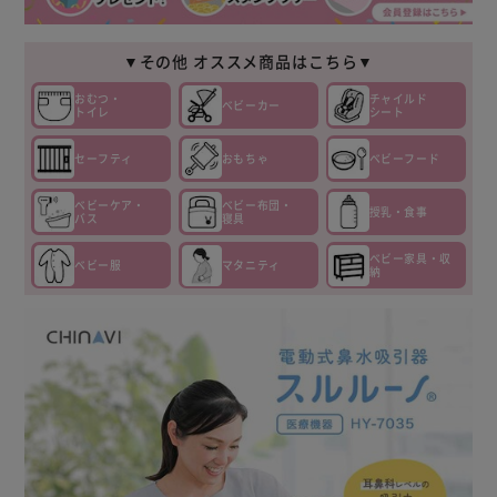
▼その他 オススメ商品はこちら▼
おむつ・
チャイルド
ベビーカー
トイレ
シート
セーフティ
おもちゃ
ベビーフード
ベビーケア・
ベビー布団・
授乳・食事
バス
寝具
ベビー家具・収
ベビー服
マタニティ
納