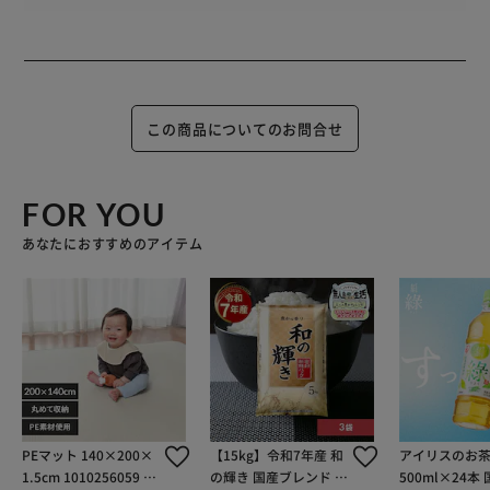
この商品についてのお問合せ
FOR YOU
あなたにおすすめのアイテム
PEマット 140×200×
【15kg】令和7年産 和
アイリスのお茶
1.5cm 1010256059 グ
の輝き 国産ブレンド 5
500ml×24本