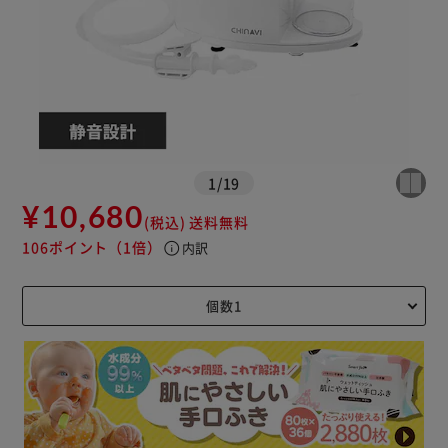
※ご確認ください
カートに入れる
購入手続きへ
1
/
19
¥10,680
(税込)
送料無料
106ポイント
（1倍）
info
内訳