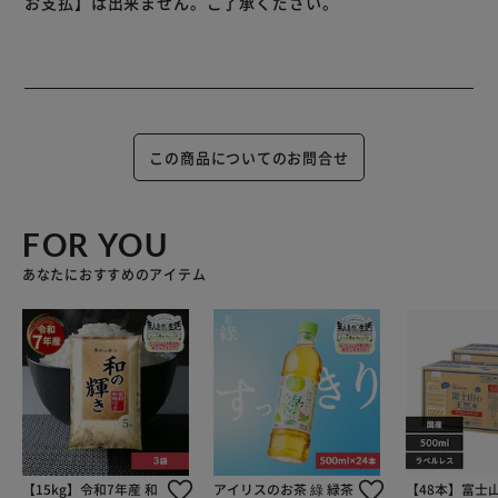
お支払】は出来ません。ご了承ください。
この商品についてのお問合せ
FOR YOU
あなたにおすすめのアイテム
【15kg】令和7年産 和
アイリスのお茶 綠 緑茶
【48本】富士