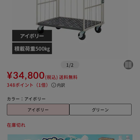
1
/
2
¥34,800
(税込)
送料無料
348ポイント
（1倍）
info
内訳
カラー：
アイボリー
アイボリー
グリーン
在庫切れ