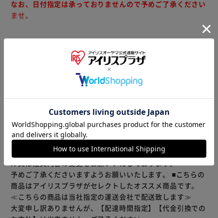
なお、日付指定は承っておりませんので予めご了承ください
ませ。
●ハイクオリティ、ローコスト、抜群の操作性。
●ラスティパレットのスタンダードモデル。
もっと見る
●小型から大型商品まで運搬に便利な、カゴ車です。
※製品は予告なく仕様を変更する場合がございます。あらか
●L字ネスティング可能。
じめご了承ください。
※こちらの商品はお取り寄せ商品のため、初期不良以外の返
品・交換は承れませんので、あらかじめご了承ください。
※当商品はお取り寄せ品の為、在庫の確認及び商品のお届け
までお時間を頂く場合がございます。
また、商品がメーカーにて完売となっていた場合、キャンセ
ル又は注文内容の変更をお願いいたしております。
予めご了承くださいますようお願いいたします。
■こちらの
商品はアイリスプラザがセレクトしたオススメ商品です。
≪こちらの商品は当社指定の運送会社で配送致します≫
大変申し訳ありませんが、【配達時間指定】【代金引換での