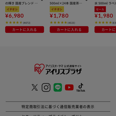
の輝き 国産ブレンド 5
500ml×24本 国産茶葉
水 500ml ラ
kg×3袋
100％使用
イチオシ
イチオシ
セール
¥6,980
¥1,780
¥1,980
(4672)
(4323)
(6
カートに入れる
カートに入れる
カートに
特定商取引法に基づく通信販売業者の表示