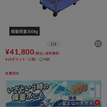
1
/
3
¥41,800
(税込)
送料無料
418ポイント
（1倍）
info
内訳
在庫切れ