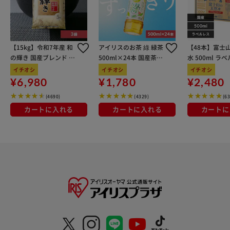
【15kg】令和7年産 和
アイリスのお茶 綠 緑茶
【48本】富士
の輝き 国産ブレンド 5
500ml×24本 国産茶葉
水 500ml ラ
kg×3袋
100％使用
イチオシ
イチオシ
イチオシ
¥6,980
¥1,780
¥2,480
(4690)
(4329)
(6
カートに入れる
カートに入れる
カートに