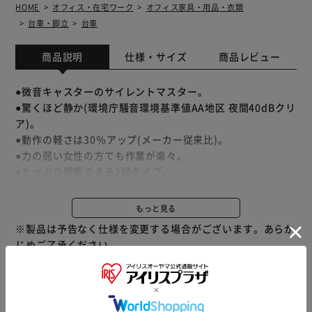
HOME
オフィス・在宅ワーク
オフィス家具・用品・衣類
台車・脚立
台車
商品説明
仕様・サイズ
商品レビュー
●微音キャスターのサイレントマスター。
●驚くほど静か(環境庁騒音環境基準値AA地区 夜間40dBクリ
ア)。
●動作の軽さは30％アップ(メーカー従来比)。
●力の弱い女性の方でも作業が楽々。
●たっぷり積載できる2段タイプ。
●安心・安全を追求したナンシン独自のスペシャルブレー
キ。簡単操作で確実に車輪をロック。
もっと見る
※製品は予告なく仕様を変更する場合がございます。あらか
じめご了承ください。
※当商品はお取り寄せ品の為、在庫の確認及び商品のお届け