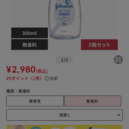
1
/
3
¥2,980
(税込)
29ポイント
（1倍）
info
内訳
種類：
無香料
微香性
無香料