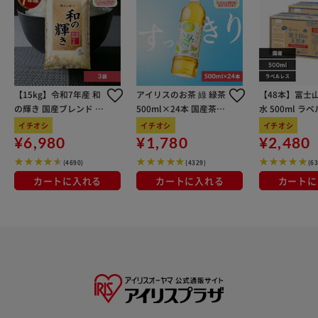
【15kg】令和7年産 和
アイリスのお茶 綠 緑茶
【48本】富士
の輝き 国産ブレンド 5
500ml×24本 国産茶葉
水 500ml ラ
kg×3袋
100％使用
イチオシ
イチオシ
イチオシ
¥6,980
¥1,780
¥2,480
(4690)
(4329)
(6
カートに入れる
カートに入れる
カートに