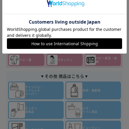
▼その他 オススメ商品はこちら▼
おむつ・
チャイルド
ベビーカー
トイレ
シート
セーフティ
おもちゃ
ベビーフード
ベビーケア・
ベビー布団・
授乳・食事
バス
寝具
ベビー家具・収
ベビー服
マタニティ
納
▼その他 商品はこちら▼
ティッシュ・
トイレット
洗剤・柔軟剤
ペーパー
キッチン
バス・
消耗品
トイレ用品
ビューティー